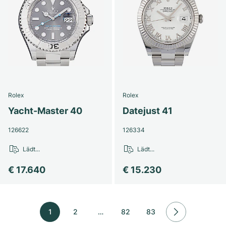
Rolex
Rolex
Yacht-Master 40
Datejust 41
126622
126334
Lädt...
Lädt...
€ 17.640
€ 15.230
1
2
…
82
83