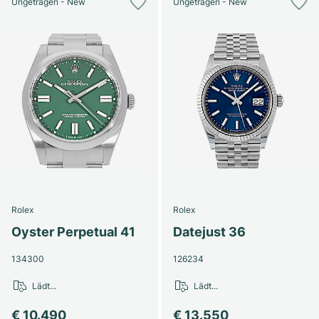
Ungetragen - New
Ungetragen - New
Rolex
Rolex
Oyster Perpetual 41
Datejust 36
134300
126234
Lädt...
Lädt...
€ 10.490
€ 13.550