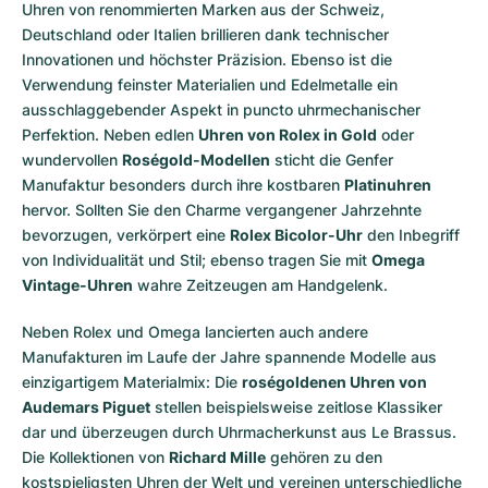
Uhren von renommierten Marken aus der Schweiz,
Deutschland oder Italien brillieren dank technischer
Innovationen und höchster Präzision. Ebenso ist die
Verwendung feinster Materialien und Edelmetalle ein
ausschlaggebender Aspekt in puncto uhrmechanischer
Perfektion. Neben edlen
Uhren von Rolex in Gold
oder
wundervollen
Roségold-Modellen
sticht die Genfer
Manufaktur besonders durch ihre kostbaren
Platinuhren
hervor. Sollten Sie den Charme vergangener Jahrzehnte
bevorzugen, verkörpert eine
Rolex Bicolor-Uhr
den Inbegriff
von Individualität und Stil; ebenso tragen Sie mit
Omega
Vintage-Uhren
wahre Zeitzeugen am Handgelenk.
Neben Rolex und Omega lancierten auch andere
Manufakturen im Laufe der Jahre spannende Modelle aus
einzigartigem Materialmix: Die
roségoldenen Uhren von
Audemars Piguet
stellen beispielsweise zeitlose Klassiker
dar und überzeugen durch Uhrmacherkunst aus Le Brassus.
Die Kollektionen von
Richard Mille
gehören zu den
kostspieligsten Uhren der Welt und vereinen unterschiedliche