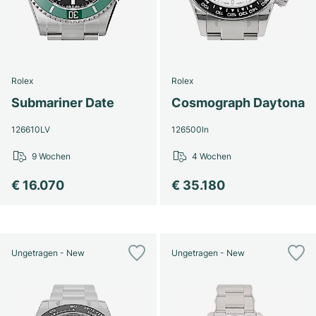
Rolex
Rolex
Submariner Date
Cosmograph Daytona
126610LV
126500ln
9 Wochen
4 Wochen
€ 16.070
€ 35.180
Ungetragen - New
Ungetragen - New