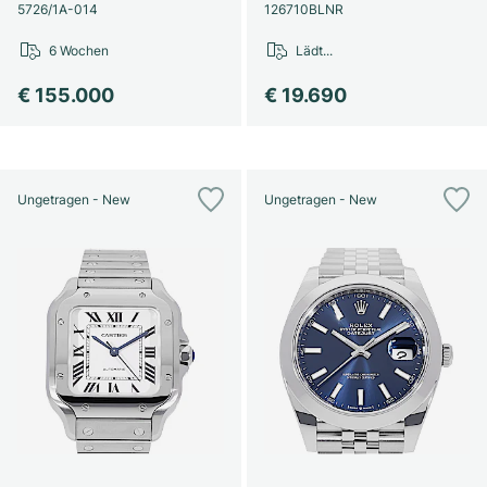
Damenuhren
Damenuhren
5726/1A-014
126710BLNR
6 Wochen
Lädt...
€ 155.000
€ 19.690
Ungetragen - New
Ungetragen - New