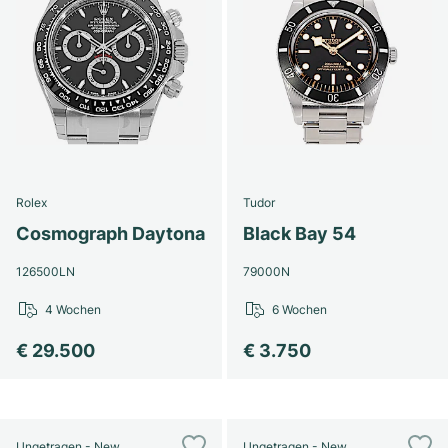
Rolex
Tudor
Cosmograph Daytona
Black Bay 54
126500LN
79000N
4 Wochen
6 Wochen
€ 29.500
€ 3.750
Ungetragen - New
Ungetragen - New