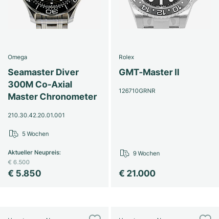
Omega
Rolex
Seamaster Diver
GMT-Master II
300M Co-Axial
126710GRNR
Master Chronometer
210.30.42.20.01.001
5 Wochen
Aktueller Neupreis
:
9 Wochen
€ 6.500
€ 5.850
€ 21.000