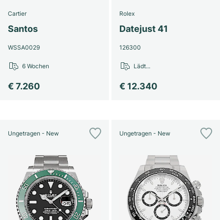
Cartier
Rolex
Santos
Datejust 41
WSSA0029
126300
6 Wochen
Lädt...
€ 7.260
€ 12.340
Ungetragen - New
Ungetragen - New