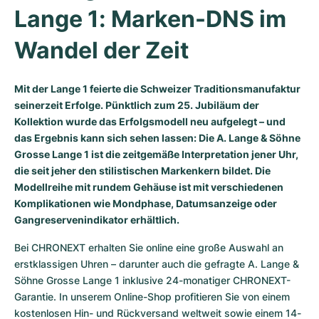
Lange 1: Marken-DNS im 
Milgauss
Damenuhren
Ronde
Professional
Formula 1
Portofino
Spirit of Big Bang
Wandel der Zeit
Oyster Perpetual
Rotonde
Bentley
Grand Carrera
Portugieser
King Power
Yacht-Master
Crash
Transocean
Gebraucht
Da Vinci
Gebraucht
Mit der Lange 1 feierte die Schweizer Traditionsmanufaktur
seinerzeit Erfolge. Pünktlich zum 25. Jubiläum der
Yacht-Master II
Pasha
Cockpit
Damenuhren
Aquatimer
Kollektion wurde das Erfolgsmodell neu aufgelegt – und
das Ergebnis kann sich sehen lassen: Die A. Lange & Söhne
Sea-Dweller
Tortue
Chronospace
Spitfire
Grosse Lange 1 ist die zeitgemäße Interpretation jener Uhr,
die seit jeher den stilistischen Markenkern bildet. Die
Modellreihe mit rundem Gehäuse ist mit verschiedenen
Sky-Dweller
Baignoire
Super Avenger
GST
Komplikationen wie Mondphase, Datumsanzeige oder
Gangreservenindikator erhältlich.
Submariner
Ballon Blanc
Galactic
Vintage
Bei CHRONEXT erhalten Sie online eine große Auswahl an 
Roadster
Montbrillant
Gebraucht
erstklassigen Uhren – darunter auch die gefragte A. Lange & 
Söhne Grosse Lange 1 inklusive 24-monatiger CHRONEXT-
Gebraucht
Gebraucht
Garantie. In unserem Online-Shop profitieren Sie von einem 
kostenlosen Hin- und Rückversand weltweit sowie einem 14-