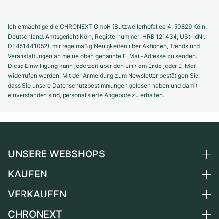
Ich ermächtige die CHRONEXT GmbH (Butzweilerhofallee 4, 50829 Köln,
Deutschland. Amtsgericht Köln, Registernummer: HRB 121434; USt-IdNr.:
DE451441052), mir regelmäßig Neuigkeiten über Aktionen, Trends und
Veranstaltungen an meine oben genannte E-Mail-Adresse zu senden.
Diese Einwilligung kann jederzeit über den Link am Ende jeder E-Mail
widerrufen werden. Mit der Anmeldung zum Newsletter bestätigen Sie,
dass Sie unsere Datenschutzbestimmungen gelesen haben und damit
einverstanden sind, personalisierte Angebote zu erhalten.
UNSERE WEBSHOPS
KAUFEN
Deutschland
Niederlande
VERKAUFEN
Alle Luxusuhren
Österreich
Certified Pre-Owned
CHRONEXT
Uhr verkaufen
Schweiz