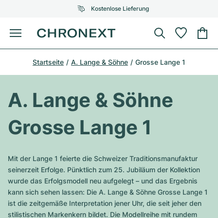
Kostenlose Lieferung
Menü
Uhr kaufen
Startseite
A. Lange & Söhne
Grosse Lange 1
AUSGEWÄHLTE MARKEN
AUSGEWÄHLTE MARKEN
Rolex
Cartier
Certified Pre-Owned
A. Lange & Söhne
Omega
Tiffany
Uhr verkaufen
Grosse Lange 1
Patek Philippe
Louis Vuitton
Alle Rolex Modelle
Schmuck
Audemars Piguet
Gebauer & Gebauer
Mit der Lange 1 feierte die Schweizer Traditionsmanufaktur
Top-Modelle
Alle Omega Modelle
seinerzeit Erfolge. Pünktlich zum 25. Jubiläum der Kollektion
Neuzugänge
Cartier
wurde das Erfolgsmodell neu aufgelegt – und das Ergebnis
Van Cleef & Arpels
Top-Modelle
Alle Patek Philippe Modelle
kann sich sehen lassen: Die A. Lange & Söhne Grosse Lange 1
Breitling
Service
Air-King
ist die zeitgemäße Interpretation jener Uhr, die seit jeher den
Bvlgari
Top-Modelle
Alle Audemars Piguet Modelle
stilistischen Markenkern bildet. Die Modellreihe mit rundem