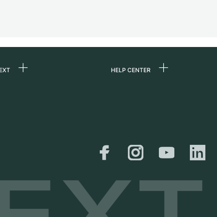
EXT
HELP CENTER
uns
FAQ
re
Service Center
e
Persönliche Abholung
zin
Versand &
Rückgaberecht
er
Größen-Leitfaden