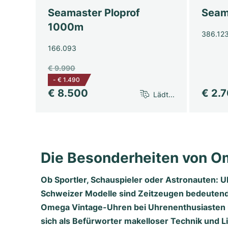
Seamaster Ploprof
Seam
1000m
386.12
166.093
€ 9.990
-
€ 1.490
€ 8.500
€ 2.
Lädt...
Die Besonderheiten von O
Ob Sportler, Schauspieler oder Astronauten: 
Schweizer Modelle sind Zeitzeugen bedeutende
Omega Vintage-Uhren bei Uhrenenthusiasten un
sich als Befürworter makelloser Technik und 