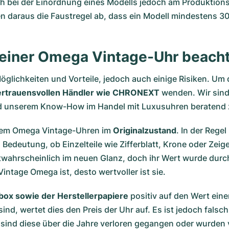
ich bei der Einordnung eines Modells jedoch am Produktions
en daraus die Faustregel ab, dass ein Modell mindestens 30
f einer Omega Vintage-Uhr beacht
Möglichkeiten und Vorteile, jedoch auch einige Risiken. U
ertrauensvollen Händler wie CHRONEXT
wenden. Wir sind
 unserem Know-How im Handel mit Luxusuhren beratend z
allem Omega Vintage-Uhren im
Originalzustand
. In der Rege
Bedeutung, ob Einzelteile wie Zifferblatt, Krone oder Zeig
stwahrscheinlich im neuen Glanz, doch ihr Wert wurde durc
 Vintage Omega ist, desto wertvoller ist sie.
ox sowie der Herstellerpapiere
positiv auf den Wert ei
d, wertet dies den Preis der Uhr auf. Es ist jedoch falsc
sind diese über die Jahre verloren gegangen oder wurden