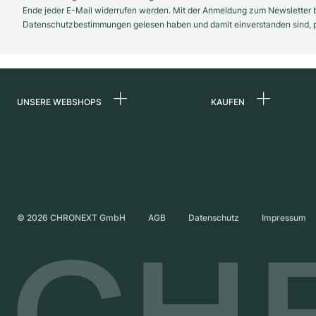
Ende jeder E-Mail widerrufen werden. Mit der Anmeldung zum Newsletter b
Datenschutzbestimmungen gelesen haben und damit einverstanden sind, pe
UNSERE WEBSHOPS
KAUFEN
Deutschland
Alle Luxusuhren
Niederlande
Certified Pre-Owne
Österreich
Vintage-Uhren
Schweiz
Independent Brand
©
2026
CHRONEXT GmbH
AGB
Datenschutz
Impressum
Frankreich
Italien
Vereinigtes Königreich
International