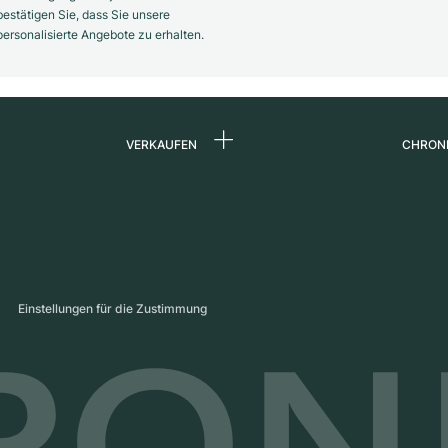
estätigen Sie, dass Sie unsere
rsonalisierte Angebote zu erhalten.
VERKAUFEN
CHRON
Uhr verkaufen
Über 
d
Kommission
Karrie
Direktverkauf
Press
s
Inzahlungnahme
Maga
Einstellungen für die Zustimmung
Partn