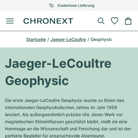
Kostenlose Lieferung
Menü
Uhr kaufen
Startseite
Jaeger-LeCoultre
Geophysic
AUSGEWÄHLTE MARKEN
AUSGEWÄHLTE MARKEN
Rolex
Cartier
Certified Pre-Owned
Jaeger-LeCoultre
Omega
Tiffany
Uhr verkaufen
Geophysic
Patek Philippe
Louis Vuitton
Alle Rolex Modelle
Schmuck
Audemars Piguet
Gebauer & Gebauer
Die erste Jaeger-LeCoultre Geophysic wurde zu Ehren des
Top-Modelle
Alle Omega Modelle
Internationalen Geophysikalischen Jahres im Jahr 1958
Neuzugänge
Cartier
lanciert. Als außergewöhnlich präzise Uhr, deren Werk vor
Van Cleef & Arpels
Top-Modelle
Alle Patek Philippe Modelle
magnetischen Störeinflüssen geschützt bleibt, stellt sie eine
Breitling
Service
Air-King
Hommage an die Wissenschaft und Forschung dar und ist der
Bvlgari
Top-Modelle
Alle Audemars Piguet Modelle
perfekte Begleiter für anspruchsvolle Abenteurer.