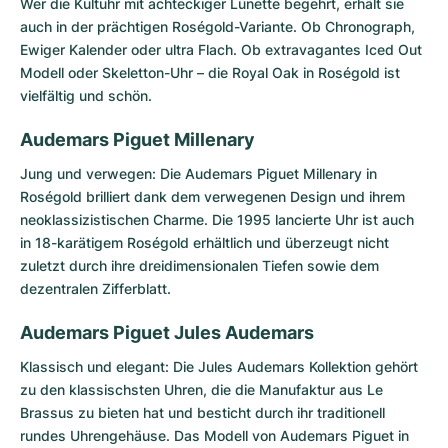
Wer die Kultuhr mit achteckiger Lünette begehrt, erhält sie
auch in der prächtigen Roségold-Variante. Ob Chronograph,
Ewiger Kalender oder ultra Flach. Ob extravagantes Iced Out
Modell oder Skeletton-Uhr – die Royal Oak in Roségold ist
vielfältig und schön.
Audemars Piguet Millenary
Jung und verwegen: Die
Audemars Piguet Millenary
in
Roségold brilliert dank dem verwegenen Design und ihrem
neoklassizistischen Charme. Die 1995 lancierte Uhr ist auch
in 18-karätigem Roségold erhältlich und überzeugt nicht
zuletzt durch ihre dreidimensionalen Tiefen sowie dem
dezentralen Zifferblatt.
Audemars Piguet Jules Audemars
Klassisch und elegant: Die
Jules Audemars Kollektion
gehört
zu den klassischsten Uhren, die die Manufaktur aus Le
Brassus zu bieten hat und besticht durch ihr traditionell
rundes Uhrengehäuse. Das Modell von Audemars Piguet in