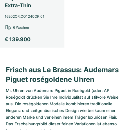
Damenuhren
Damenuhren
Extra-Thin
16202OR.OO.1240OR.01
6 Wochen
€ 139.900
Frisch aus Le Brassus: Audemars
Piguet roségoldene Uhren
Mit Uhren von Audemars Piguet in Roségold (oder: AP
Roségold) drücken Sie Ihre Individualität auf stilvolle Weise
aus. Die roségoldenen Modelle kombinieren traditionelle
Eleganz und zeitgenössisches Design wie bei kaum einer
anderen Marke und verleihen ihrem Träger luxuriösen Flair.
Das Erscheinungsbild dieser feinen Variationen ist ebenso