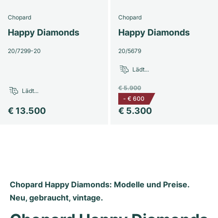
Milgauss
Damenuhren
Ronde
Professional
Formula 1
Portofino
Spirit of Big Bang
Chopard
Chopard
Happy Diamonds
Happy Diamonds
Oyster Perpetual
Rotonde
Bentley
Grand Carrera
Portugieser
King Power
20/7299-20
20/5679
Yacht-Master
Crash
Transocean
Gebraucht
Da Vinci
Gebraucht
Lädt...
Yacht-Master II
Pasha
Cockpit
Damenuhren
Aquatimer
€ 5.900
Lädt...
-
€ 600
Sea-Dweller
Tortue
Chronospace
Spitfire
€ 13.500
€ 5.300
Sky-Dweller
Baignoire
Super Avenger
GST
Submariner
Ballon Blanc
Galactic
Vintage
Roadster
Montbrillant
Gebraucht
Chopard Happy Diamonds: Modelle und Preise. 
Neu, gebraucht, vintage.
Gebraucht
Gebraucht