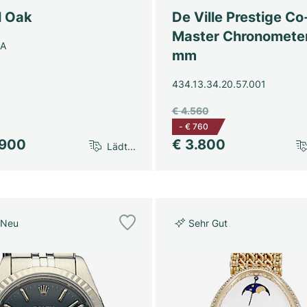
l Oak
De Ville Prestige Co
Master Chronomete
SA
mm
434.13.34.20.57.001
€ 4.560
-
€ 760
.900
€ 3.800
Lädt...
 Neu
Sehr Gut