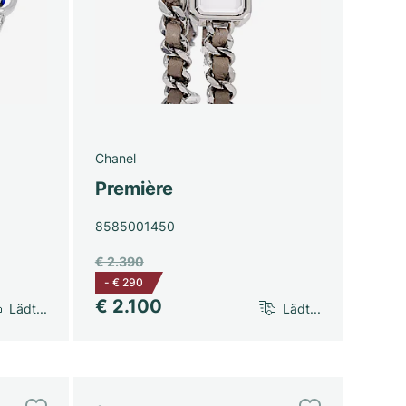
Chanel
Première
8585001450
€ 2.390
-
€ 290
€ 2.100
Lädt...
Lädt...