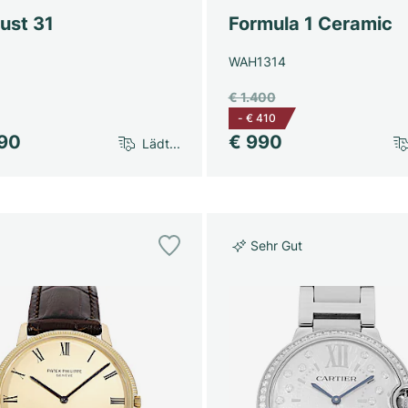
ust 31
Formula 1 Ceramic
WAH1314
€ 1.400
-
€ 410
990
€ 990
Lädt...
Sehr Gut