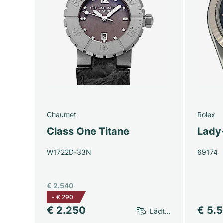
Chaumet
Rolex
Class One Titane
Lady
W1722D-33N
69174
€ 2.540
-
€ 290
€ 2.250
€ 5.
Lädt...