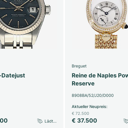
Breguet
-Datejust
Reine de Naples Po
Reserve
8908BA/52/J20/D000
Aktueller Neupreis
:
€ 72.500
500
€ 37.500
Lädt...