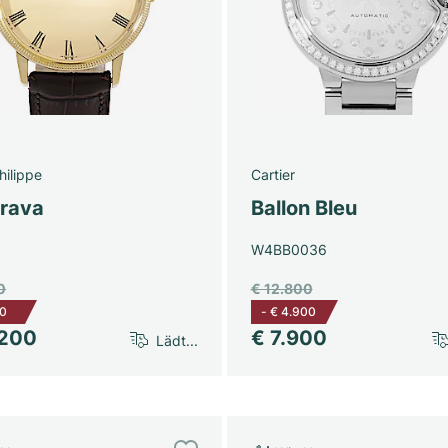
hilippe
Cartier
trava
Ballon Bleu
W4BB0036
0
€ 12.800
50
-
€ 4.900
.200
€ 7.900
Lädt...