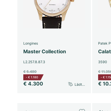
Longines
Patek P
Master Collection
Cala
L2.257.8.87.3
3590
€ 5.480
€ 11.35
-
€ 1.180
-
€ 1.1
€ 4.300
€ 10
Lädt...