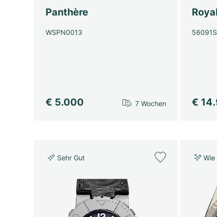
Panthère
Roya
WSPN0013
56091
€ 5.000
€ 14
7 Wochen
Sehr Gut
Wie