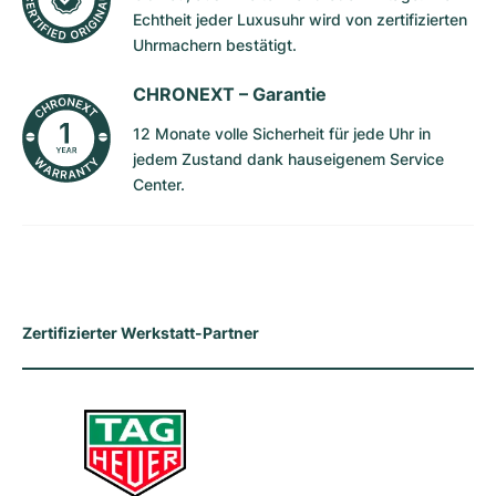
Echtheit jeder Luxusuhr wird von zertifizierten
Milgauss
Damenuhren
Ronde
Professional
Formula 1
Portofino
Spirit of Big Bang
Uhrmachern bestätigt.
Oyster Perpetual
Rotonde
Bentley
Grand Carrera
Portugieser
King Power
CHRONEXT –
Garantie
12 Monate volle Sicherheit für jede Uhr in
Yacht-Master
Crash
Transocean
Gebraucht
Da Vinci
Gebraucht
jedem Zustand dank hauseigenem Service
Center.
Yacht-Master II
Pasha
Cockpit
Damenuhren
Aquatimer
Sea-Dweller
Tortue
Chronospace
Spitfire
Sky-Dweller
Baignoire
Super Avenger
GST
Zertifizierter Werkstatt-Partner
Submariner
Ballon Blanc
Galactic
Vintage
Roadster
Montbrillant
Gebraucht
Gebraucht
Gebraucht