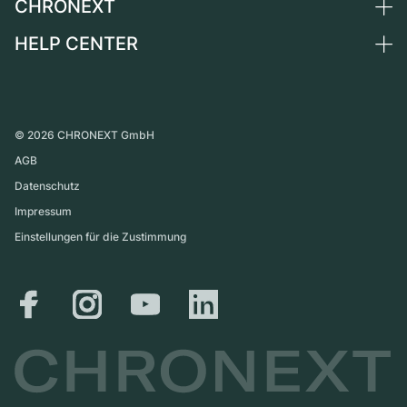
CHRONEXT
Uhr verkaufen
Schweiz
Vintage-Uhren
Kommission
HELP CENTER
Über uns
Frankreich
Independent Brands
Direktverkauf
Karriere
Italien
FAQ
Inzahlungnahme
Presse
Vereinigtes Königreich
Service Center
Magazin
International
Persönliche Abholung
©
2026
CHRONEXT GmbH
Partner
AGB
Versand & Rückgaberecht
Datenschutz
Größen-Leitfaden
Impressum
Einstellungen für die Zustimmung