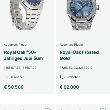
Audemars Piguet
Audemars Piguet
Royal Oak "50-
Royal Oak Frosted
Jähriges Jubiläum"
Gold
15551ST.ZZ.1356ST.02
77353BC.GG.1263BC.01
6 Wochen
6 Wochen
€ 50.500
€ 92.000