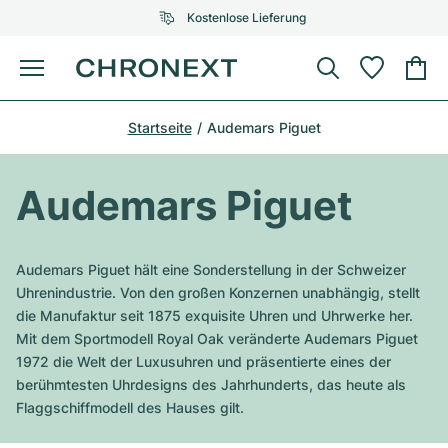
Kostenlose Lieferung
Menü
Uhr kaufen
Startseite
Audemars Piguet
AUSGEWÄHLTE MARKEN
AUSGEWÄHLTE MARKEN
Rolex
Cartier
Certified Pre-Owned
Audemars Piguet
Omega
Tiffany
Uhr verkaufen
Patek Philippe
Louis Vuitton
Audemars Piguet hält eine Sonderstellung in der Schweizer
Alle Rolex Modelle
Uhrenindustrie. Von den großen Konzernen unabhängig, stellt
Schmuck
Audemars Piguet
Gebauer & Gebauer
die Manufaktur seit 1875 exquisite Uhren und Uhrwerke her.
Mit dem Sportmodell Royal Oak veränderte Audemars Piguet
Top-Modelle
Alle Omega Modelle
Neuzugänge
Cartier
1972 die Welt der Luxusuhren und präsentierte eines der
Van Cleef & Arpels
berühmtesten Uhrdesigns des Jahrhunderts, das heute als
Top-Modelle
Alle Patek Philippe Modelle
Breitling
Service
Air-King
Flaggschiffmodell des Hauses gilt.
Bvlgari
Top-Modelle
Alle Audemars Piguet Modelle