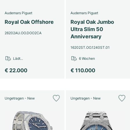
Audemars Piguet
Audemars Piguet
Royal Oak Offshore
Royal Oak Jumbo
Ultra Slim 50
26202AU.OO.DOO2CA
Anniversary
16202ST.OO.1240ST.01
Lädt...
6 Wochen
€ 22.000
€ 110.000
Ungetragen - New
Ungetragen - New