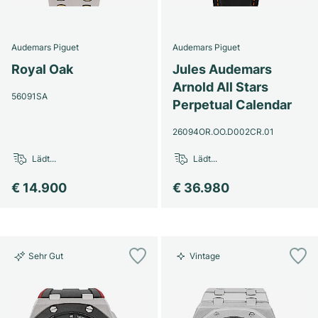
Damenuhren
Damenuhren
Audemars Piguet
Audemars Piguet
Royal Oak
Jules Audemars
Arnold All Stars
56091SA
Perpetual Calendar
26094OR.OO.D002CR.01
Lädt...
Lädt...
€ 14.900
€ 36.980
Sehr Gut
Vintage