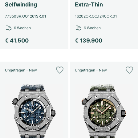
Selfwinding
Extra-Thin
77350SR.OO.1261SR.01
16202OR.OO.1240OR.01
6 Wochen
6 Wochen
€ 41.500
€ 139.900
Ungetragen - New
Ungetragen - New