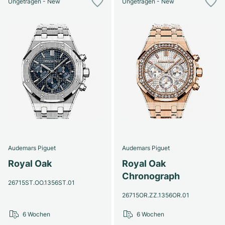
Ungetragen - New
Ungetragen - New
Audemars Piguet
Audemars Piguet
Royal Oak
Royal Oak
Chronograph
26715ST.OO.1356ST.01
26715OR.ZZ.1356OR.01
6 Wochen
6 Wochen