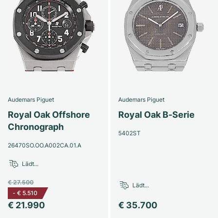
Audemars Piguet
Audemars Piguet
Royal Oak Offshore
Royal Oak B-Serie
Chronograph
5402ST
26470SO.OO.A002CA.01.A
Lädt...
€ 27.500
Lädt...
-
€ 5.510
€ 21.990
€ 35.700