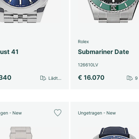
Rolex
ust 41
Submariner Date
126610LV
.340
€ 16.070
Lädt...
9
agen - New
Ungetragen - New