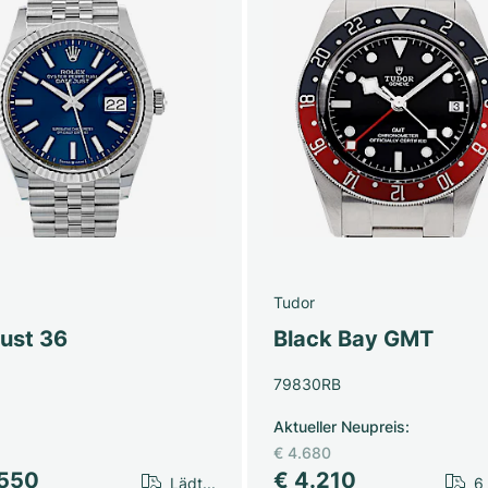
Tudor
just 36
Black Bay GMT
79830RB
Aktueller Neupreis
:
€ 4.680
.550
€ 4.210
Lädt...
6