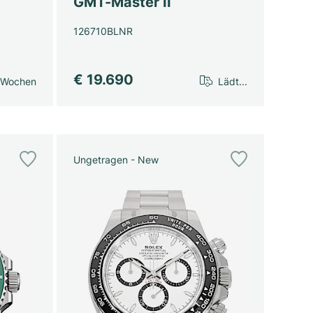
GMT-Master II
126710BLNR
€ 19.690
 Wochen
Lädt...
Ungetragen - New