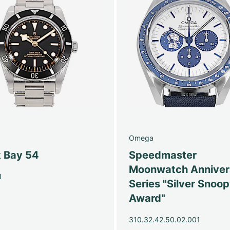
Omega
k Bay 54
Speedmaster
Moonwatch Anniver
N
Series "Silver Snoo
Award"
310.32.42.50.02.001