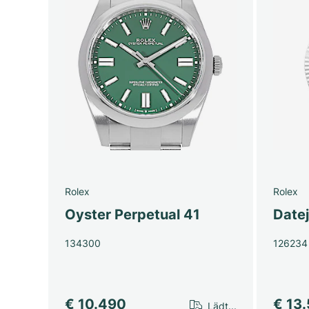
Rolex
Rolex
Oyster Perpetual 41
Date
134300
126234
€ 10.490
€ 13
Lädt...