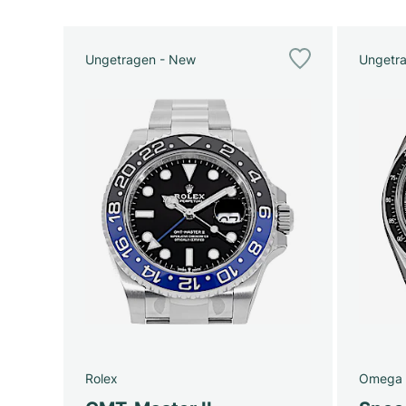
Ungetragen - New
Ungetr
Rolex
Omega