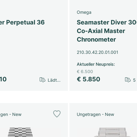
Omega
er Perpetual 36
Seamaster Diver 3
Co-Axial Master
Chronometer
210.30.42.20.01.001
Aktueller Neupreis
:
€ 6.500
610
€ 5.850
Lädt...
5
agen - New
Ungetragen - New