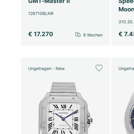
GMT-Master II
Spee
Moon
126710BLNR
310.30.
€ 17.270
€ 7.
9 Wochen
Ungetragen - New
Ungetr