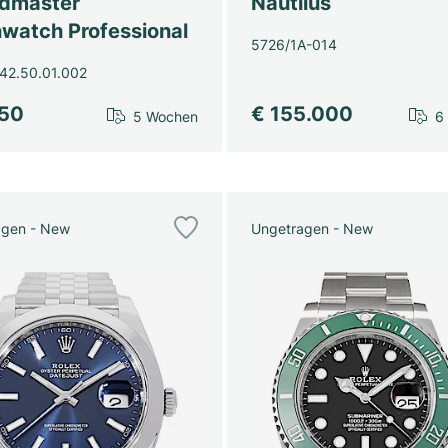
dmaster
Nautilus
watch Professional
5726/1A-014
42.50.01.002
450
€ 155.000
5 Wochen
6
agen - New
Ungetragen - New