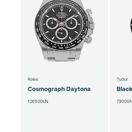
Rolex
Tudor
Cosmograph Daytona
Blac
126500LN
79000