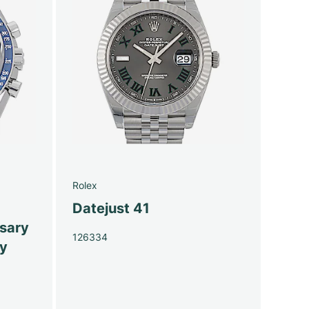
Rolex
Datejust 41
sary
126334
py