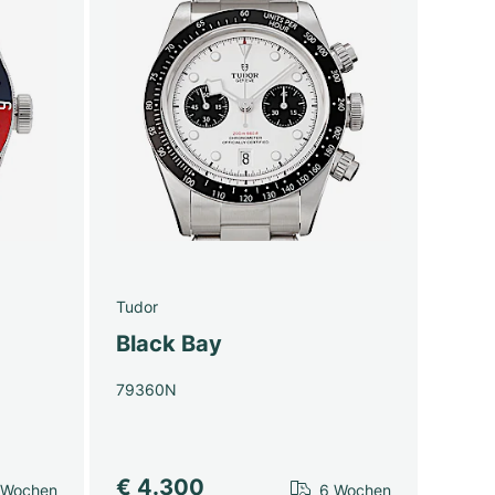
Tudor
Black Bay
79360N
€ 4.300
 Wochen
6 Wochen