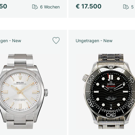
750
€ 17.500
6 Wochen
5
agen - New
Ungetragen - New