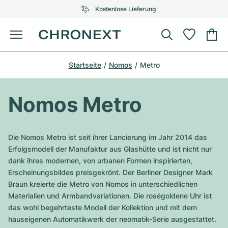
Kostenlose Lieferung
Menü
Uhr kaufen
Startseite
Nomos
Metro
AUSGEWÄHLTE MARKEN
AUSGEWÄHLTE MARKEN
Rolex
Cartier
Certified Pre-Owned
Nomos Metro
Omega
Tiffany
Uhr verkaufen
Patek Philippe
Louis Vuitton
Die Nomos Metro ist seit ihrer Lancierung im Jahr 2014 das
Alle Rolex Modelle
Erfolgsmodell der Manufaktur aus Glashütte und ist nicht nur
Schmuck
Audemars Piguet
Gebauer & Gebauer
dank ihres modernen, von urbanen Formen inspirierten,
Erscheinungsbildes preisgekrönt. Der Berliner Designer Mark
Top-Modelle
Alle Omega Modelle
Neuzugänge
Cartier
Braun kreierte die Metro von Nomos in unterschiedlichen
Van Cleef & Arpels
Materialien und Armbandvariationen. Die roségoldene Uhr ist
Top-Modelle
Alle Patek Philippe Modelle
Breitling
Service
Air-King
das wohl begehrteste Modell der Kollektion und mit dem
Bvlgari
hauseigenen Automatikwerk der neomatik-Serie ausgestattet.
Top-Modelle
Alle Audemars Piguet Modelle