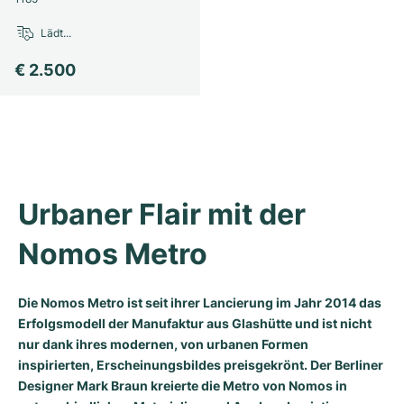
Milgauss
Damenuhren
Ronde
Professional
Formula 1
Portofino
Spirit of Big Bang
Lädt...
€ 2.500
Oyster Perpetual
Rotonde
Bentley
Grand Carrera
Portugieser
King Power
Yacht-Master
Crash
Transocean
Gebraucht
Da Vinci
Gebraucht
Yacht-Master II
Pasha
Cockpit
Damenuhren
Aquatimer
Sea-Dweller
Tortue
Chronospace
Spitfire
Urbaner Flair mit der 
Sky-Dweller
Baignoire
Super Avenger
GST
Nomos Metro
Submariner
Ballon Blanc
Galactic
Vintage
Die Nomos Metro ist seit ihrer Lancierung im Jahr 2014 das
Roadster
Montbrillant
Gebraucht
Erfolgsmodell der Manufaktur aus Glashütte und ist nicht
nur dank ihres modernen, von urbanen Formen
inspirierten, Erscheinungsbildes preisgekrönt. Der Berliner
Gebraucht
Gebraucht
Designer Mark Braun kreierte die Metro von Nomos in