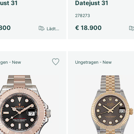
ust 31
Datejust 31
278273
.800
€ 18.900
Lädt...
agen - New
Ungetragen - New