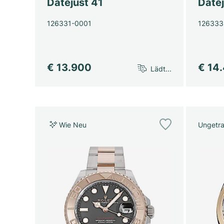
Datejust 41
Datej
126331-0001
126333
€ 13.900
€ 14
Lädt...
Wie Neu
Ungetr