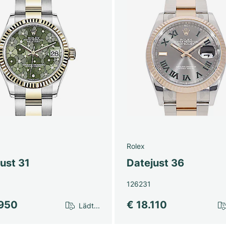
Rolex
ust 31
Datejust 36
126231
.950
€ 18.110
Lädt...