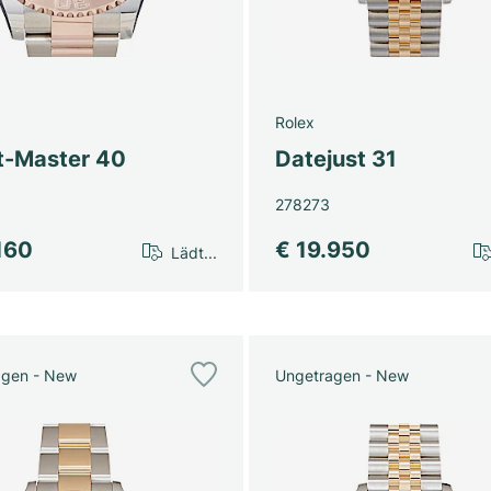
Rolex
t-Master 40
Datejust 31
278273
160
€ 19.950
Lädt...
agen - New
Ungetragen - New