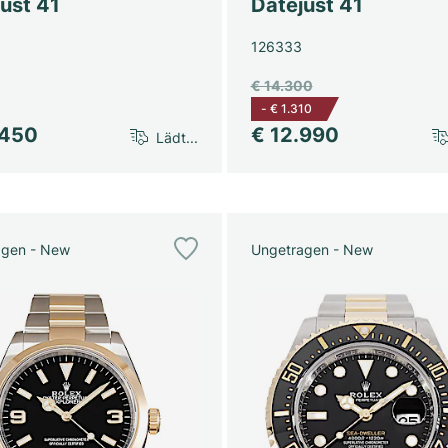
ust 41
Datejust 41
126333
€ 14.300
-
€ 1.310
.450
€ 12.990
Lädt...
agen - New
Ungetragen - New