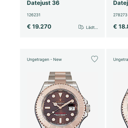
Datejust 36
Datej
126231
278273
€ 19.270
€ 18
Lädt...
Ungetragen - New
Ungetr