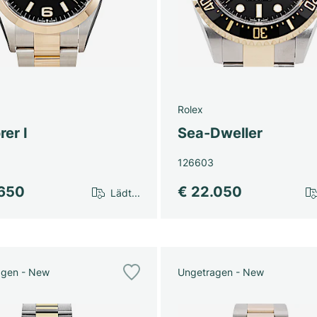
Rolex
rer I
Sea-Dweller
126603
.650
€ 22.050
Lädt...
agen - New
Ungetragen - New