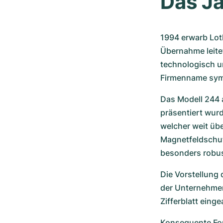
Das J
1994 erwarb Lot
Übernahme leite
technologisch un
Firmenname symb
Das Modell 244 a
präsentiert wur
welcher weit üb
Magnetfeldschut
besonders robus
Die Vorstellung 
der Unternehmens
Zifferblatt eing
Konsequente For