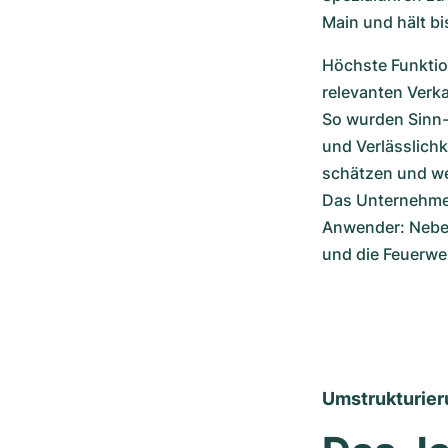
Main und hält bi
Höchste Funktion
relevanten Verk
So wurden Sinn-U
und Verlässlichk
schätzen und we
Das Unternehmen 
Anwender: Neben
und die Feuerw
Umstrukturier