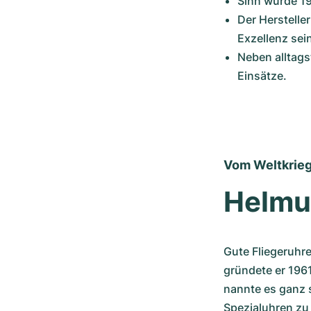
Sinn wurde 19
Der Herstelle
Exzellenz sei
Neben alltags
Einsätze.
Vom Weltkrieg
Helmut
Gute Fliegeruhre
gründete er 196
nannte es ganz s
Spezialuhren zu 