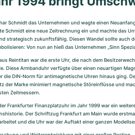
ahr 1994 bringt Umsch
har Schmidt das Unternehmen und wagte einen Neuanfang. 
te Schmidt eine neue Zeitrechnung ein und machte das Un
d strategisch zukunftsfähig. Diesen Wandel sollte auch de
olisieren: Von nun an hieß das Unternehmen „Sinn Spezi
us Reintitan war die erste Uhr, die nach dem Besitzerwechs
de. Diese Armbanduhr verfügte über einen neuartigen Magn
er die DIN-Norm für antimagnetische Uhren hinaus ging. De
z der Marke minimiert magnetische Störeinflüsse und mach
ten Zeitmessern.
der Frankfurter Finanzplatzuhr im Jahr 1999 war ein weiterer
historie. Der Schriftzug Frankfurt am Main wurde erstmal
earbeitet und die Uhr war der Auftakt einer ganzen Modellser
schung und Weiterentwicklung mit einer großen Portion 