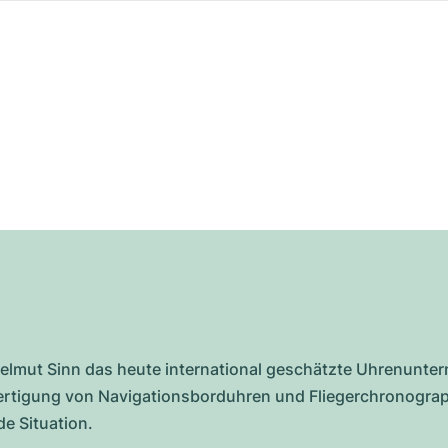
 Helmut Sinn das heute international geschätzte Uhrenunte
ertigung von Navigationsborduhren und Fliegerchronograph
e Situation.