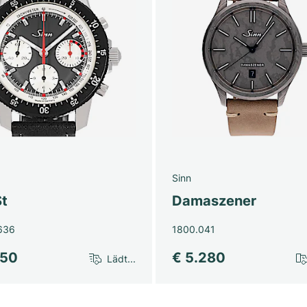
Sinn
St
Damaszener
636
1800.041
350
€ 5.280
Lädt...