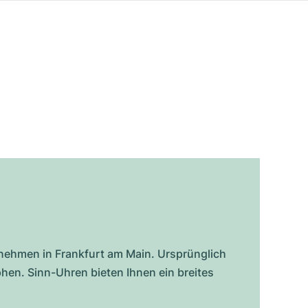
rnehmen in Frankfurt am Main. Ursprünglich
en. Sinn-Uhren bieten Ihnen ein breites