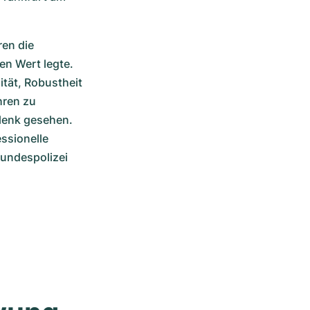
en die 
n Wert legte. 
tät, Robustheit 
ren zu 
enk gesehen. 
ssionelle 
undespolizei 