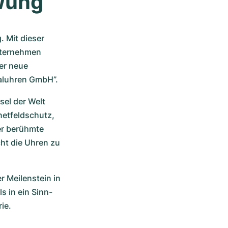
wung
Mit dieser 
ternehmen 
r neue 
aluhren GmbH”.
el der Welt 
etfeldschutz, 
r berühmte 
t die Uhren zu 
 Meilenstein in 
s in ein Sinn-
ie.