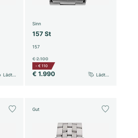
Sinn
157 St
157
€ 2.100
-
€ 110
€ 1.990
Lädt...
Lädt...
Gut