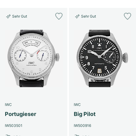
Sehr Gut
Sehr Gut
IWC
IWC
Portugieser
Big Pilot
IW503501
IW500916