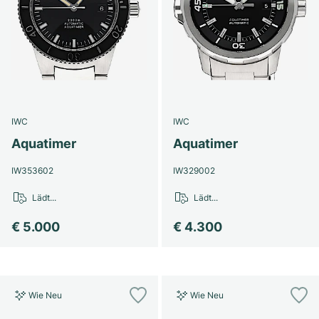
IWC
IWC
Aquatimer
Aquatimer
IW353602
IW329002
Lädt...
Lädt...
€ 5.000
€ 4.300
Wie Neu
Wie Neu