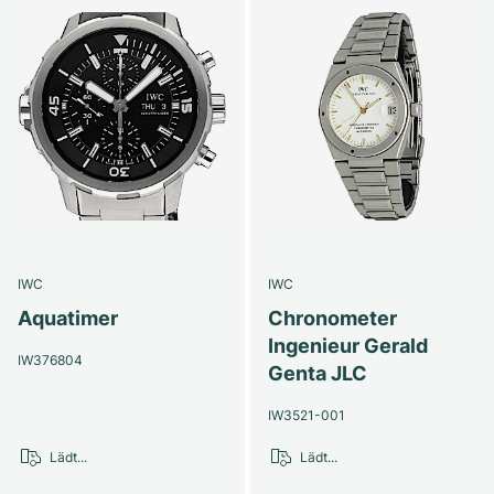
IWC
IWC
Aquatimer
Chronometer
Ingenieur Gerald
IW376804
Genta JLC
IW3521-001
Lädt...
Lädt...