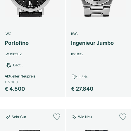
IWC
IWC
Portofino
Ingenieur Jumbo
IW356502
IW1832
Lädt...
Aktueller Neupreis
:
Lädt...
€ 5.300
€ 4.500
€ 27.840
Sehr Gut
Wie Neu