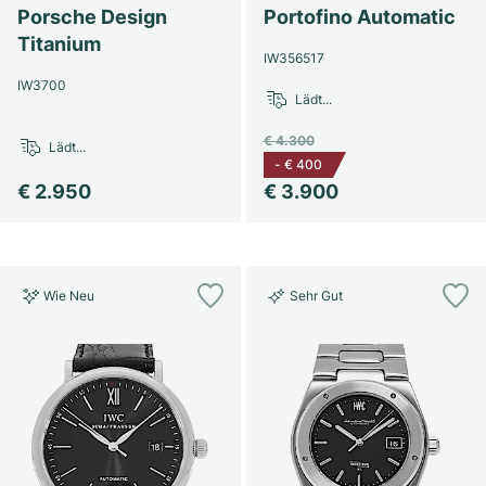
Porsche Design
Portofino Automatic
Titanium
IW356517
IW3700
Lädt...
€ 4.300
Lädt...
-
€ 400
€ 2.950
€ 3.900
Wie Neu
Sehr Gut