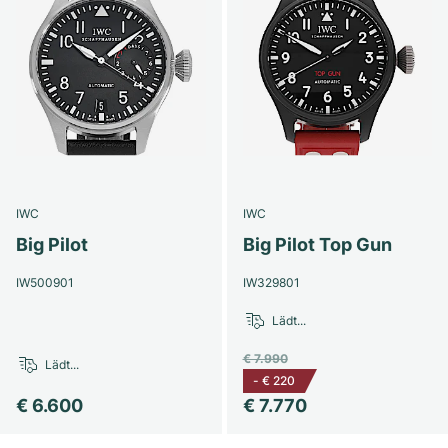
IWC
IWC
Big Pilot
Big Pilot Top Gun
IW500901
IW329801
Lädt...
€ 7.990
Lädt...
-
€ 220
€ 6.600
€ 7.770