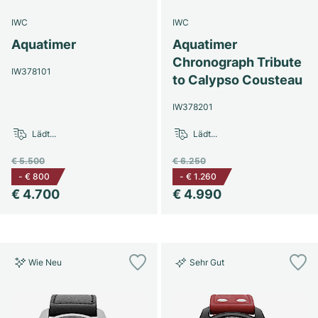
Damenuhren
Damenuhren
IWC
IWC
Aquatimer
Aquatimer
Chronograph Tribute
IW378101
to Calypso Cousteau
IW378201
Lädt...
Lädt...
€ 5.500
€ 6.250
-
€ 800
-
€ 1.260
€ 4.700
€ 4.990
Wie Neu
Sehr Gut