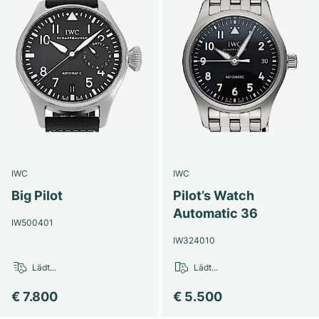
IWC
IWC
Big Pilot
Pilot’s Watch
Automatic 36
IW500401
IW324010
Lädt...
Lädt...
€ 7.800
€ 5.500