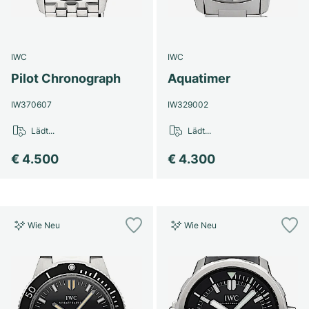
IWC
IWC
Pilot Chronograph
Aquatimer
IW370607
IW329002
Lädt...
Lädt...
€ 4.500
€ 4.300
Wie Neu
Wie Neu