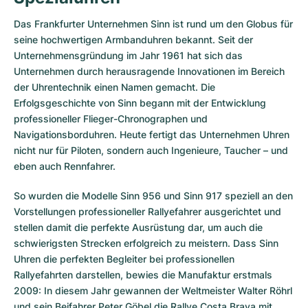
Milgauss
Damenuhren
Ronde
Professional
Formula 1
Portofino
Spirit of Big Bang
Das Frankfurter Unternehmen
Sinn
ist rund um den Globus für
seine hochwertigen Armbanduhren bekannt. Seit der
Oyster Perpetual
Rotonde
Bentley
Grand Carrera
Portugieser
King Power
Unternehmensgründung im Jahr 1961 hat sich das
Unternehmen durch herausragende Innovationen im Bereich
Yacht-Master
Crash
Transocean
Gebraucht
Da Vinci
Gebraucht
der Uhrentechnik einen Namen gemacht. Die
Erfolgsgeschichte von Sinn begann mit der Entwicklung
Yacht-Master II
Pasha
Cockpit
Damenuhren
Aquatimer
professioneller Flieger-Chronographen und
Navigationsborduhren. Heute fertigt das Unternehmen Uhren
Sea-Dweller
Tortue
Chronospace
Spitfire
nicht nur für Piloten, sondern auch Ingenieure, Taucher – und
eben auch Rennfahrer.
Sky-Dweller
Baignoire
Super Avenger
GST
So wurden die Modelle Sinn 956 und Sinn 917 speziell an den
Vorstellungen professioneller Rallyefahrer ausgerichtet und
Submariner
Ballon Blanc
Galactic
Vintage
stellen damit die perfekte Ausrüstung dar, um auch die
schwierigsten Strecken erfolgreich zu meistern. Dass Sinn
Roadster
Montbrillant
Gebraucht
Uhren die perfekten Begleiter bei professionellen
Rallyefahrten darstellen, bewies die Manufaktur erstmals
Gebraucht
Gebraucht
2009: In diesem Jahr gewannen der Weltmeister Walter Röhrl
und sein Beifahrer Peter Göbel die Rallye Costa Brava mit