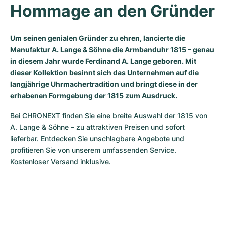
Hommage an den Gründer
Milgauss
Damenuhren
Ronde
Professional
Formula 1
Portofino
Spirit of Big Bang
Oyster Perpetual
Rotonde
Bentley
Grand Carrera
Portugieser
King Power
Um seinen genialen Gründer zu ehren, lancierte die
Manufaktur A. Lange & Söhne die Armbanduhr 1815 – genau
in diesem Jahr wurde Ferdinand A. Lange geboren. Mit
Yacht-Master
Crash
Transocean
Gebraucht
Da Vinci
Gebraucht
dieser Kollektion besinnt sich das Unternehmen auf die
langjährige Uhrmachertradition und bringt diese in der
Yacht-Master II
Pasha
Cockpit
Damenuhren
Aquatimer
erhabenen Formgebung der 1815 zum Ausdruck.
Sea-Dweller
Tortue
Chronospace
Spitfire
Bei CHRONEXT finden Sie eine breite Auswahl der 1815 von 
A. Lange & Söhne – zu attraktiven Preisen und sofort 
Sky-Dweller
Baignoire
Super Avenger
GST
lieferbar. Entdecken Sie unschlagbare Angebote und 
profitieren Sie von unserem umfassenden Service. 
Submariner
Ballon Blanc
Galactic
Vintage
Kostenloser Versand inklusive.
Roadster
Montbrillant
Gebraucht
Gebraucht
Gebraucht