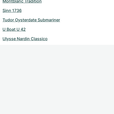
Montblanc Tradition
Sinn 1736
Tudor Oysterdate Submariner
U Boat U 42
Ulysse Nardin Classico