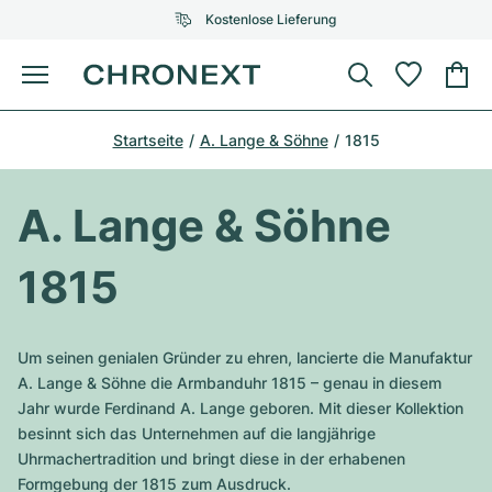
Kostenlose Lieferung
Menü
Uhr kaufen
Startseite
A. Lange & Söhne
1815
AUSGEWÄHLTE MARKEN
AUSGEWÄHLTE MARKEN
Rolex
Cartier
Certified Pre-Owned
A. Lange & Söhne
Omega
Tiffany
Uhr verkaufen
1815
Patek Philippe
Louis Vuitton
Alle Rolex Modelle
Schmuck
Audemars Piguet
Gebauer & Gebauer
Um seinen genialen Gründer zu ehren, lancierte die Manufaktur
Top-Modelle
Alle Omega Modelle
A. Lange & Söhne die Armbanduhr 1815 – genau in diesem
Neuzugänge
Cartier
Jahr wurde Ferdinand A. Lange geboren. Mit dieser Kollektion
Van Cleef & Arpels
Top-Modelle
Alle Patek Philippe Modelle
besinnt sich das Unternehmen auf die langjährige
Breitling
Service
Air-King
Uhrmachertradition und bringt diese in der erhabenen
Bvlgari
Top-Modelle
Alle Audemars Piguet Modelle
Formgebung der 1815 zum Ausdruck.