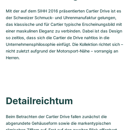
Damenuhren
Damenuhren
Mit der auf dem SIHH 2016 präsentierten Cartier Drive ist es 
der Schweizer Schmuck- und Uhrenmanufaktur gelungen, 
das klassische und für Cartier typische Erscheinungsbild mit 
einer maskulinen Eleganz zu verbinden. Dabei ist das Design 
so zeitlos, dass sich die Cartier de Drive nahtlos in die 
Unternehmensphilosophie einfügt. Die Kollektion richtet sich – 
nicht zuletzt aufgrund der Motorsport-Nähe – vorrangig an 
Herren.
Detailreichtum
Beim Betrachten der Cartier Drive fallen zunächst die 
abgerundete Gehäuseform sowie die markentypischen 
römischen Ziffern auf. Erst auf den zweiten Blick offenbart 