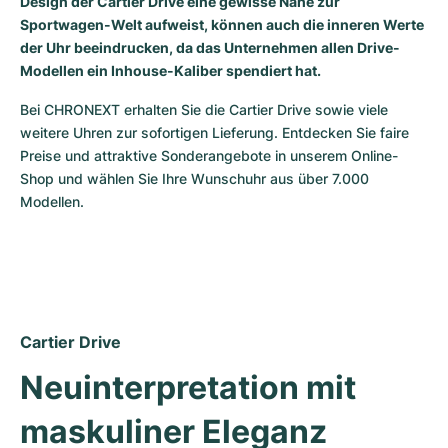
Design der Cartier Drive eine gewisse Nähe zur
Sportwagen-Welt aufweist, können auch die inneren Werte
Milgauss
Damenuhren
Ronde
Professional
Formula 1
Portofino
Spirit of Big Bang
der Uhr beeindrucken, da das Unternehmen allen Drive-
Modellen ein Inhouse-Kaliber spendiert hat.
Oyster Perpetual
Rotonde
Bentley
Grand Carrera
Portugieser
King Power
Bei CHRONEXT erhalten Sie die Cartier Drive sowie viele 
Yacht-Master
Crash
Transocean
Gebraucht
Da Vinci
Gebraucht
weitere Uhren zur sofortigen Lieferung. Entdecken Sie faire 
Preise und attraktive Sonderangebote in unserem Online-
Yacht-Master II
Pasha
Cockpit
Damenuhren
Aquatimer
Shop und wählen Sie Ihre Wunschuhr aus über 7.000 
Modellen.
Sea-Dweller
Tortue
Chronospace
Spitfire
Sky-Dweller
Baignoire
Super Avenger
GST
Submariner
Ballon Blanc
Galactic
Vintage
Cartier Drive
Roadster
Montbrillant
Gebraucht
Neuinterpretation mit 
Gebraucht
Gebraucht
maskuliner Eleganz