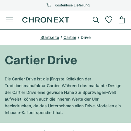
Kostenlose Lieferung
Menü
Uhr kaufen
Startseite
Cartier
Drive
AUSGEWÄHLTE MARKEN
AUSGEWÄHLTE MARKEN
Rolex
Cartier
Certified Pre-Owned
Cartier Drive
Omega
Tiffany
Uhr verkaufen
Patek Philippe
Louis Vuitton
Die Cartier Drive ist die jüngste Kollektion der
Alle Rolex Modelle
Traditionsmanufaktur Cartier. Während das markante Design
Schmuck
Audemars Piguet
Gebauer & Gebauer
der Cartier Drive eine gewisse Nähe zur Sportwagen-Welt
aufweist, können auch die inneren Werte der Uhr
Top-Modelle
Alle Omega Modelle
Neuzugänge
Cartier
beeindrucken, da das Unternehmen allen Drive-Modellen ein
Van Cleef & Arpels
Inhouse-Kaliber spendiert hat.
Top-Modelle
Alle Patek Philippe Modelle
Breitling
Service
Air-King
Bvlgari
Top-Modelle
Alle Audemars Piguet Modelle