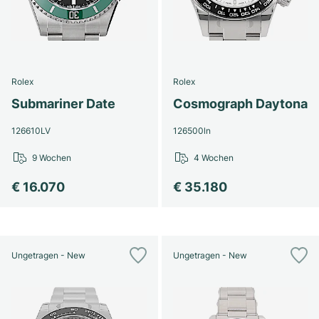
Rolex
Rolex
Submariner Date
Cosmograph Daytona
126610LV
126500ln
9 Wochen
4 Wochen
€ 16.070
€ 35.180
Ungetragen - New
Ungetragen - New