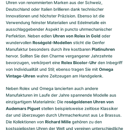
Uhren von renommierten Marken aus der Schweiz,
Deutschland oder Italien brillieren dank technischer
Innovationen und höchster Präzision. Ebenso ist die
Verwendung feinster Materialien und Edelmetalle ein
ausschlaggebender Aspekt in puncto uhrmechanischer
Perfektion. Neben edlen
Uhren von Rolex in Gold
oder
wundervollen
Roségold-Modellen
sticht die Genfer
Manufaktur besonders durch ihre kostbaren
Platinuhren
hervor. Sollten Sie den Charme vergangener Jahrzehnte
bevorzugen, verkörpert eine
Rolex Bicolor-Uhr
den Inbegriff
von Individualität und Stil; ebenso tragen Sie mit
Omega
Vintage-Uhren
wahre Zeitzeugen am Handgelenk.
Neben Rolex und Omega lancierten auch andere
Manufakturen im Laufe der Jahre spannende Modelle aus
einzigartigem Materialmix: Die
roségoldenen Uhren von
Audemars Piguet
stellen beispielsweise zeitlose Klassiker
dar und überzeugen durch Uhrmacherkunst aus Le Brassus.
Die Kollektionen von
Richard Mille
gehören zu den
kostspieligsten Uhren der Welt und vereinen unterschiedliche