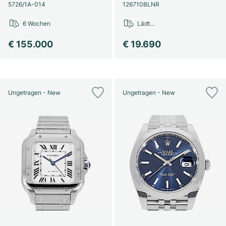
Damenuhren
Damenuhren
5726/1A-014
126710BLNR
6 Wochen
Lädt...
€ 155.000
€ 19.690
Ungetragen - New
Ungetragen - New