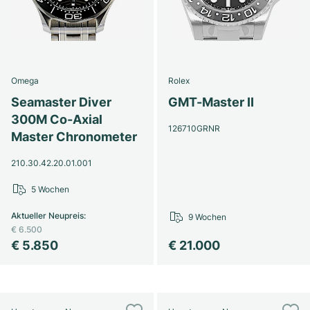
Omega
Rolex
Seamaster Diver
GMT-Master II
300M Co-Axial
126710GRNR
Master Chronometer
210.30.42.20.01.001
5 Wochen
Aktueller Neupreis
:
9 Wochen
€ 6.500
€ 5.850
€ 21.000