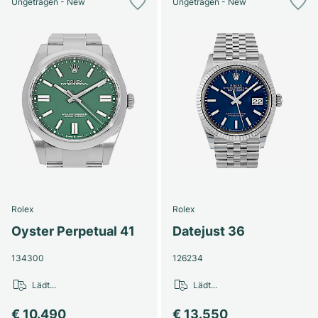
Ungetragen - New
Ungetragen - New
Rolex
Rolex
Oyster Perpetual 41
Datejust 36
134300
126234
Lädt...
Lädt...
€ 10.490
€ 13.550