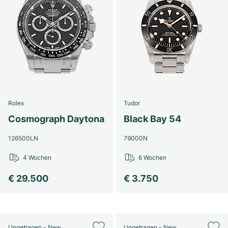
Rolex
Tudor
Cosmograph Daytona
Black Bay 54
126500LN
79000N
4 Wochen
6 Wochen
€ 29.500
€ 3.750
Ungetragen - New
Ungetragen - New