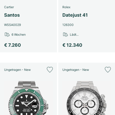
Cartier
Rolex
Santos
Datejust 41
WSSA0029
126300
6 Wochen
Lädt...
€ 7.260
€ 12.340
Ungetragen - New
Ungetragen - New