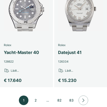
Rolex
Rolex
Yacht-Master 40
Datejust 41
126622
126334
Lädt...
Lädt...
€ 17.640
€ 15.230
1
2
…
82
83