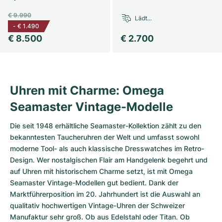
Milgauss
Damenuhren
Ronde
Professional
Formula 1
Portofino
Spirit of Big Bang
€ 9.990
Lädt...
-
€ 1.490
€ 8.500
€ 2.700
Oyster Perpetual
Rotonde
Bentley
Grand Carrera
Portugieser
King Power
Yacht-Master
Crash
Transocean
Gebraucht
Da Vinci
Gebraucht
Yacht-Master II
Pasha
Cockpit
Damenuhren
Aquatimer
Uhren mit Charme: Omega
Seamaster Vintage-Modelle
Sea-Dweller
Tortue
Chronospace
Spitfire
Die seit 1948 erhältliche
Seamaster-Kollektion
zählt zu den
Sky-Dweller
Baignoire
Super Avenger
GST
bekanntesten Taucheruhren der Welt und umfasst sowohl
moderne Tool- als auch klassische Dresswatches im Retro-
Submariner
Ballon Blanc
Galactic
Vintage
Design. Wer nostalgischen Flair am Handgelenk begehrt und
auf Uhren mit historischem Charme setzt, ist mit Omega
Roadster
Montbrillant
Gebraucht
Seamaster Vintage-Modellen gut bedient. Dank der
Marktführerposition im 20. Jahrhundert ist die Auswahl an
Gebraucht
Gebraucht
qualitativ hochwertigen Vintage-Uhren der Schweizer
Manufaktur sehr groß. Ob aus Edelstahl oder Titan. Ob