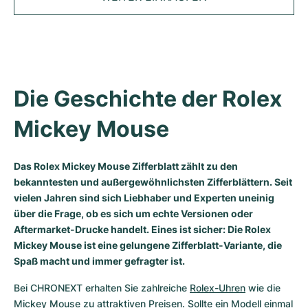
Tudor
Cellini
Seamaster
Magazin
Alle Armbänder
Top-Modelle
All Cartier Modelle
TAG Heuer
Cosmograph Daytona
Planet Ocean
Nautilus
Sale
Top-Modelle
Alle Breitling Modelle
IWC
Date
Aqua Terra
Complications
Royal Oak
Top-Modelle
Alle Tudor Modelle
Die Geschichte der Rolex 
Hublot
Datejust
De Ville
Aquanaut
Royal Oak Offshore
Santos
Top-Modelle
Alle TAG Heuer Modelle
Mickey Mouse
Datejust II
Constellation
Grand Complications
Jules Audemars
Ballon Bleu
Navitimer
KATEGORIEN
Top-Modelle
Alle IWC Modelle
Alle Luxusuhrenmarken
Day-Date
Speedmaster
Calatrava
Millenary
Clé
Superocean
Black Bay
Das Rolex Mickey Mouse Zifferblatt zählt zu den
bekanntesten und außergewöhnlichsten Zifferblättern. Seit
Top-Modelle
Alle Hublot Modelle
Vintage-Uhren
vielen Jahren sind sich Liebhaber und Experten uneinig
Explorer
Gebraucht
Twenty 4
Tank
Chronomat
Pelagos
Aquaracer
über die Frage, ob es sich um echte Versionen oder
Top-Modelle
Gebrauchte Uhren
Aftermarket-Drucke handelt. Eines ist sicher: Die Rolex
Explorer II
Damenuhren
Gondolo
Panthère
Premier
Gebraucht
Carrera
Big Pilot
Mickey Mouse ist eine gelungene Zifferblatt-Variante, die
Herrenuhren
Spaß macht und immer gefragter ist.
GMT-Master
Golden Ellipse
Calibre
Avenger
Damenuhren
Monaco
Pilot's Watch
Big Bang
Bei CHRONEXT erhalten Sie zahlreiche 
Rolex-Uhren
 wie die 
Damenuhren
Lady-Datejust
Gebraucht
Drive
Colt
Heritage
Link
Ingenieur
Classic Fusion
Mickey Mouse zu attraktiven Preisen. Sollte ein Modell einmal 