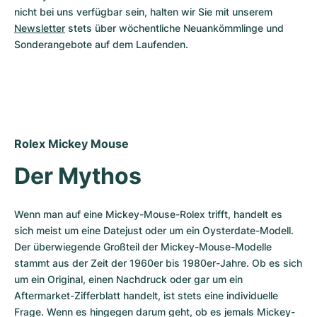
nicht bei uns verfügbar sein, halten wir Sie mit unserem 
Milgauss
Damenuhren
Ronde
Professional
Formula 1
Portofino
Spirit of Big Bang
Newsletter
 stets über wöchentliche Neuankömmlinge und 
Sonderangebote auf dem Laufenden.
Oyster Perpetual
Rotonde
Bentley
Grand Carrera
Portugieser
King Power
Yacht-Master
Crash
Transocean
Gebraucht
Da Vinci
Gebraucht
Yacht-Master II
Pasha
Cockpit
Damenuhren
Aquatimer
Rolex Mickey Mouse 
Sea-Dweller
Tortue
Chronospace
Spitfire
Der Mythos
Sky-Dweller
Baignoire
Super Avenger
GST
Wenn man auf eine Mickey-Mouse-Rolex trifft, handelt es 
Submariner
Ballon Blanc
Galactic
Vintage
sich meist um eine Datejust oder um ein Oysterdate-Modell. 
Der überwiegende Großteil der Mickey-Mouse-Modelle 
Roadster
Montbrillant
Gebraucht
stammt aus der Zeit der 1960er bis 1980er-Jahre. Ob es sich 
um ein Original, einen Nachdruck oder gar um ein 
Gebraucht
Gebraucht
Aftermarket-Zifferblatt handelt, ist stets eine individuelle 
Frage. Wenn es hingegen darum geht, ob es jemals Mickey-