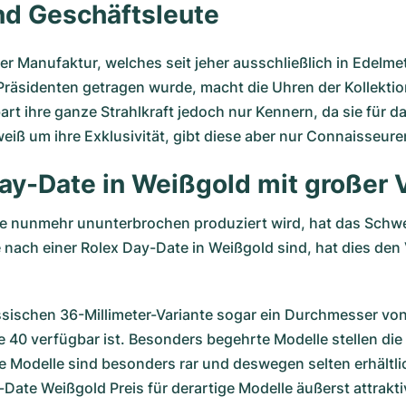
und Geschäftsleute
r Manufaktur, welches seit jeher ausschließlich in Edelmeta
-Präsidenten getragen wurde, macht die Uhren der Kollekti
art ihre ganze Strahlkraft jedoch nur Kennern, da sie für 
eiß um ihre Exklusivität, gibt diese aber nur Connaisseure
ay-Date in Weißgold mit großer V
ate nunmehr ununterbrochen produziert wird, hat das Schw
nach einer Rolex Day-Date in Weißgold sind, hat dies den V
assischen 36-Millimeter-Variante sogar ein Durchmesser von 4
e 40 verfügbar ist. Besonders begehrte Modelle stellen die
e Modelle sind besonders rar und deswegen selten erhältli
ate Weißgold Preis für derartige Modelle äußerst attraktiv