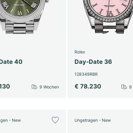
Rolex
Date 40
Day-Date 36
128349RBR
.130
€ 78.230
9 Wochen
9
agen - New
Ungetragen - New