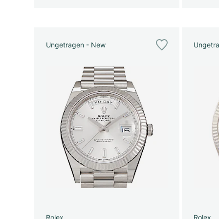
Ungetragen - New
Ungetr
Rolex
Rolex