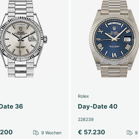
Rolex
Date 36
Day-Date 40
228239
.200
€ 57.230
9 Wochen
9