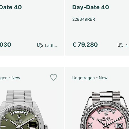
Date 40
Day-Date 40
228349RBR
.030
€ 79.280
Lädt...
4
agen - New
Ungetragen - New