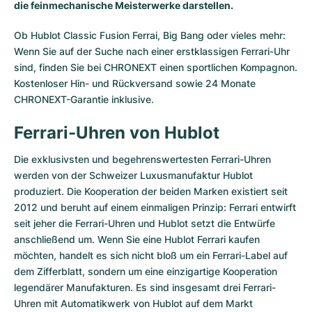
die feinmechanische Meisterwerke darstellen.
Milgauss
Damenuhren
Ronde
Professional
Formula 1
Portofino
Spirit of Big Bang
Ob Hublot Classic Fusion Ferrai, Big Bang oder vieles mehr:
Wenn Sie auf der Suche nach einer erstklassigen Ferrari-Uhr
Oyster Perpetual
Rotonde
Bentley
Grand Carrera
Portugieser
King Power
sind, finden Sie bei CHRONEXT einen sportlichen Kompagnon.
Kostenloser Hin- und Rückversand sowie 24 Monate
Yacht-Master
Crash
Transocean
Gebraucht
Da Vinci
Gebraucht
CHRONEXT-Garantie inklusive.
Yacht-Master II
Pasha
Cockpit
Damenuhren
Aquatimer
Ferrari-Uhren von Hublot
Sea-Dweller
Tortue
Chronospace
Spitfire
Die exklusivsten und begehrenswertesten Ferrari-Uhren
werden von der Schweizer Luxusmanufaktur
Hublot
Sky-Dweller
Baignoire
Super Avenger
GST
produziert. Die Kooperation der beiden Marken existiert seit
2012 und beruht auf einem einmaligen Prinzip: Ferrari entwirft
Submariner
Ballon Blanc
Galactic
Vintage
seit jeher die Ferrari-Uhren und Hublot setzt die Entwürfe
anschließend um. Wenn Sie eine Hublot Ferrari kaufen
Roadster
Montbrillant
Gebraucht
möchten, handelt es sich nicht bloß um ein Ferrari-Label auf
dem Zifferblatt, sondern um eine einzigartige Kooperation
Gebraucht
Gebraucht
legendärer Manufakturen. Es sind insgesamt drei Ferrari-
Uhren mit Automatikwerk von Hublot auf dem Markt