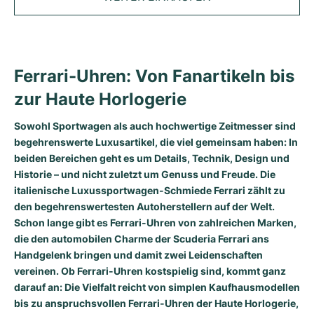
Tudor
Cellini
Seamaster
Magazin
Alle Armbänder
Top-Modelle
All Cartier Modelle
TAG Heuer
Cosmograph Daytona
Planet Ocean
Nautilus
Sale
Top-Modelle
Alle Breitling Modelle
IWC
Date
Aqua Terra
Complications
Royal Oak
Ferrari-Uhren: Von Fanartikeln bis
Top-Modelle
Alle Tudor Modelle
zur Haute Horlogerie
Hublot
Datejust
De Ville
Aquanaut
Royal Oak Offshore
Santos
Top-Modelle
Alle TAG Heuer Modelle
Sowohl Sportwagen als auch hochwertige Zeitmesser sind
Datejust II
Constellation
Grand Complications
Jules Audemars
Ballon Bleu
Navitimer
KATEGORIEN
begehrenswerte Luxusartikel, die viel gemeinsam haben: In
Top-Modelle
Alle IWC Modelle
beiden Bereichen geht es um Details, Technik, Design und
Alle Luxusuhrenmarken
Day-Date
Speedmaster
Calatrava
Millenary
Clé
Superocean
Black Bay
Historie – und nicht zuletzt um Genuss und Freude. Die
Top-Modelle
Alle Hublot Modelle
italienische Luxussportwagen-Schmiede Ferrari zählt zu
Vintage-Uhren
Explorer
Gebraucht
Twenty 4
Tank
Chronomat
Pelagos
Aquaracer
den begehrenswertesten Autoherstellern auf der Welt.
Top-Modelle
Schon lange gibt es Ferrari-Uhren von zahlreichen Marken,
Gebrauchte Uhren
Explorer II
Damenuhren
Gondolo
Panthère
Premier
Gebraucht
Carrera
Big Pilot
die den automobilen Charme der Scuderia Ferrari ans
Handgelenk bringen und damit zwei Leidenschaften
Herrenuhren
GMT-Master
Golden Ellipse
Calibre
Avenger
Damenuhren
Monaco
Pilot's Watch
Big Bang
vereinen. Ob Ferrari-Uhren kostspielig sind, kommt ganz
darauf an: Die Vielfalt reicht von simplen Kaufhausmodellen
Damenuhren
Lady-Datejust
Gebraucht
Drive
Colt
Heritage
Link
Ingenieur
Classic Fusion
bis zu anspruchsvollen Ferrari-Uhren der Haute Horlogerie,