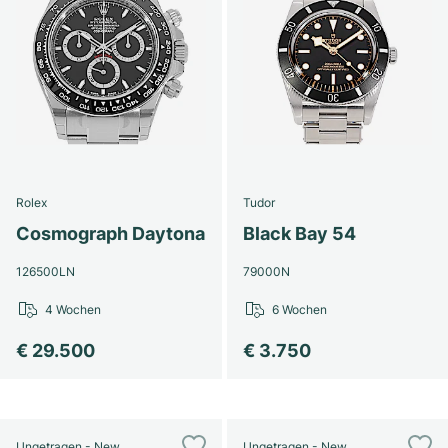
Rolex
Tudor
Cosmograph Daytona
Black Bay 54
126500LN
79000N
4 Wochen
6 Wochen
€ 29.500
€ 3.750
Ungetragen - New
Ungetragen - New