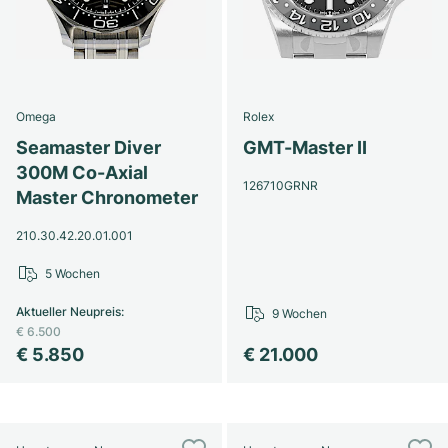
Omega
Rolex
Seamaster Diver
GMT-Master II
300M Co-Axial
126710GRNR
Master Chronometer
210.30.42.20.01.001
5 Wochen
Aktueller Neupreis
:
9 Wochen
€ 6.500
€ 5.850
€ 21.000