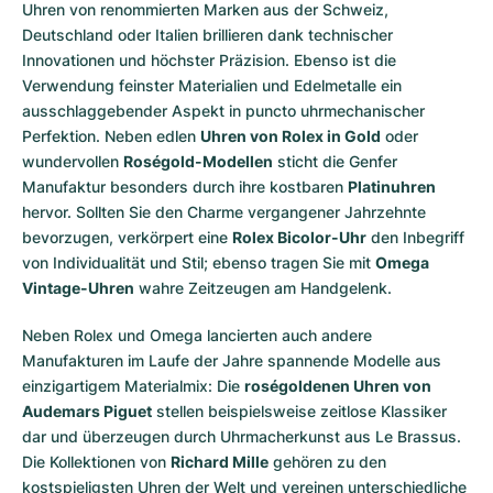
Uhren von renommierten Marken aus der Schweiz,
Deutschland oder Italien brillieren dank technischer
Innovationen und höchster Präzision. Ebenso ist die
Verwendung feinster Materialien und Edelmetalle ein
ausschlaggebender Aspekt in puncto uhrmechanischer
Perfektion. Neben edlen
Uhren von Rolex in Gold
oder
wundervollen
Roségold-Modellen
sticht die Genfer
Manufaktur besonders durch ihre kostbaren
Platinuhren
hervor. Sollten Sie den Charme vergangener Jahrzehnte
bevorzugen, verkörpert eine
Rolex Bicolor-Uhr
den Inbegriff
von Individualität und Stil; ebenso tragen Sie mit
Omega
Vintage-Uhren
wahre Zeitzeugen am Handgelenk.
Neben Rolex und Omega lancierten auch andere
Manufakturen im Laufe der Jahre spannende Modelle aus
einzigartigem Materialmix: Die
roségoldenen Uhren von
Audemars Piguet
stellen beispielsweise zeitlose Klassiker
dar und überzeugen durch Uhrmacherkunst aus Le Brassus.
Die Kollektionen von
Richard Mille
gehören zu den
kostspieligsten Uhren der Welt und vereinen unterschiedliche