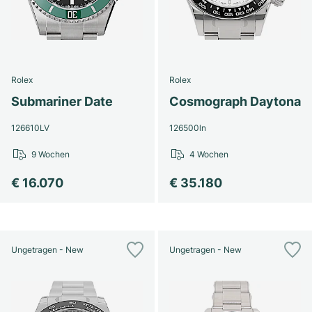
Rolex
Rolex
Submariner Date
Cosmograph Daytona
126610LV
126500ln
9 Wochen
4 Wochen
€ 16.070
€ 35.180
Ungetragen - New
Ungetragen - New