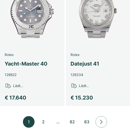
Rolex
Rolex
Yacht-Master 40
Datejust 41
126622
126334
Lädt...
Lädt...
€ 17.640
€ 15.230
1
2
…
82
83