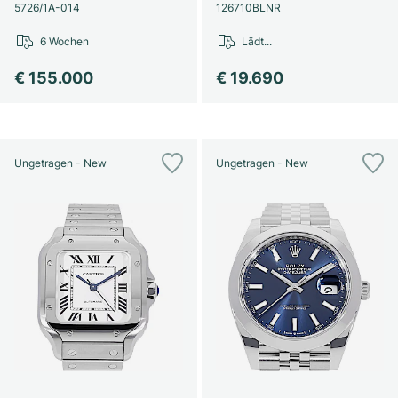
Damenuhren
Damenuhren
5726/1A-014
126710BLNR
6 Wochen
Lädt...
€ 155.000
€ 19.690
Ungetragen - New
Ungetragen - New