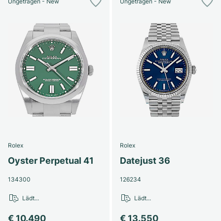
Ungetragen - New
Ungetragen - New
Rolex
Rolex
Oyster Perpetual 41
Datejust 36
134300
126234
Lädt...
Lädt...
€ 10.490
€ 13.550