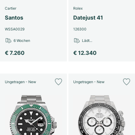
Cartier
Rolex
Santos
Datejust 41
WSSA0029
126300
6 Wochen
Lädt...
€ 7.260
€ 12.340
Ungetragen - New
Ungetragen - New