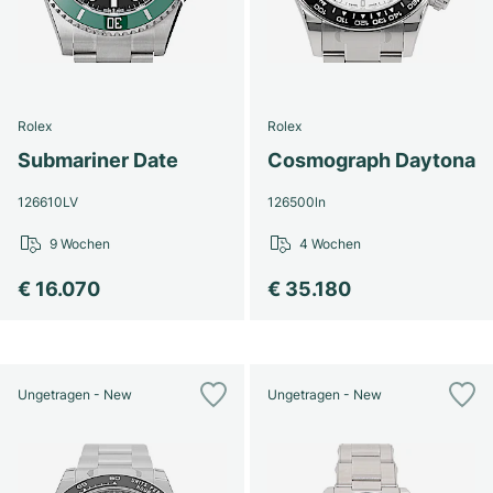
Rolex
Rolex
Submariner Date
Cosmograph Daytona
126610LV
126500ln
9 Wochen
4 Wochen
€ 16.070
€ 35.180
Ungetragen - New
Ungetragen - New