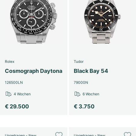
Rolex
Tudor
Cosmograph Daytona
Black Bay 54
126500LN
79000N
4 Wochen
6 Wochen
€ 29.500
€ 3.750
Ungetragen - New
Ungetragen - New