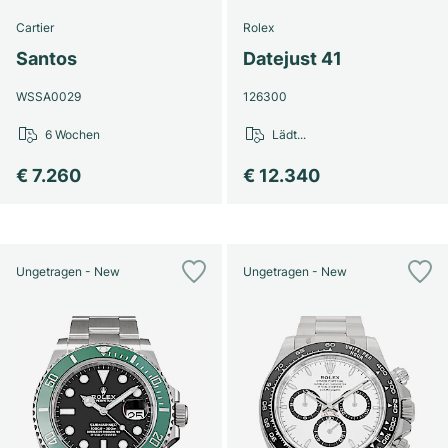
Cartier
Rolex
Santos
Datejust 41
WSSA0029
126300
6 Wochen
Lädt...
€ 7.260
€ 12.340
Ungetragen - New
Ungetragen - New