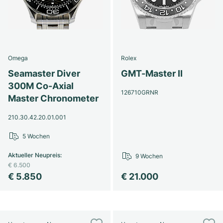
Omega
Rolex
Seamaster Diver
GMT-Master II
300M Co-Axial
126710GRNR
Master Chronometer
210.30.42.20.01.001
5 Wochen
Aktueller Neupreis
:
9 Wochen
€ 6.500
€ 5.850
€ 21.000