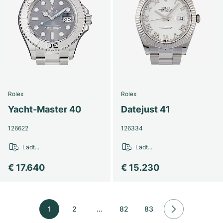
Rolex
Rolex
Yacht-Master 40
Datejust 41
126622
126334
Lädt...
Lädt...
€ 17.640
€ 15.230
1
2
…
82
83