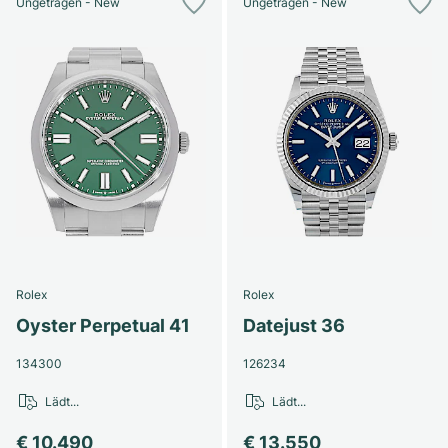
Ungetragen - New
Ungetragen - New
Rolex
Rolex
Oyster Perpetual 41
Datejust 36
134300
126234
Lädt...
Lädt...
€ 10.490
€ 13.550