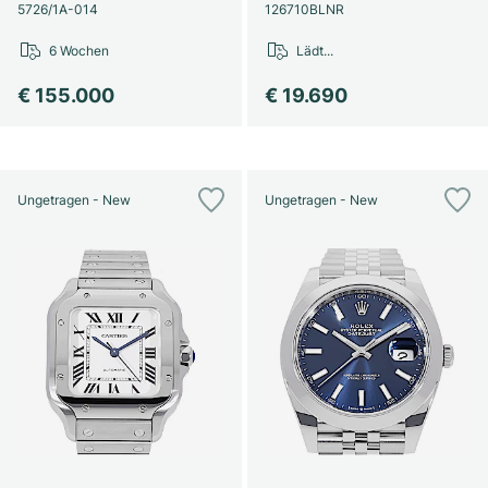
Damenuhren
Damenuhren
5726/1A-014
126710BLNR
6 Wochen
Lädt...
€ 155.000
€ 19.690
Ungetragen - New
Ungetragen - New