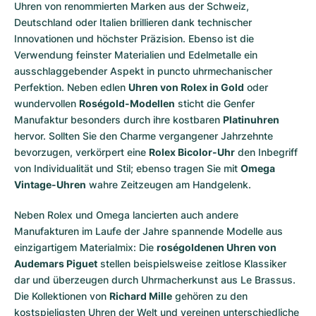
Uhren von renommierten Marken aus der Schweiz,
Deutschland oder Italien brillieren dank technischer
Innovationen und höchster Präzision. Ebenso ist die
Verwendung feinster Materialien und Edelmetalle ein
ausschlaggebender Aspekt in puncto uhrmechanischer
Perfektion. Neben edlen
Uhren von Rolex in Gold
oder
wundervollen
Roségold-Modellen
sticht die Genfer
Manufaktur besonders durch ihre kostbaren
Platinuhren
hervor. Sollten Sie den Charme vergangener Jahrzehnte
bevorzugen, verkörpert eine
Rolex Bicolor-Uhr
den Inbegriff
von Individualität und Stil; ebenso tragen Sie mit
Omega
Vintage-Uhren
wahre Zeitzeugen am Handgelenk.
Neben Rolex und Omega lancierten auch andere
Manufakturen im Laufe der Jahre spannende Modelle aus
einzigartigem Materialmix: Die
roségoldenen Uhren von
Audemars Piguet
stellen beispielsweise zeitlose Klassiker
dar und überzeugen durch Uhrmacherkunst aus Le Brassus.
Die Kollektionen von
Richard Mille
gehören zu den
kostspieligsten Uhren der Welt und vereinen unterschiedliche