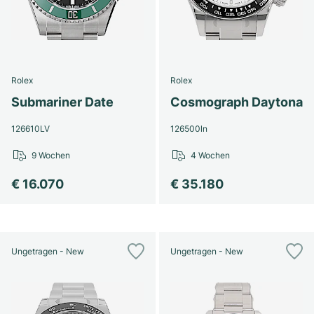
Rolex
Rolex
Submariner Date
Cosmograph Daytona
126610LV
126500ln
9 Wochen
4 Wochen
€ 16.070
€ 35.180
Ungetragen - New
Ungetragen - New