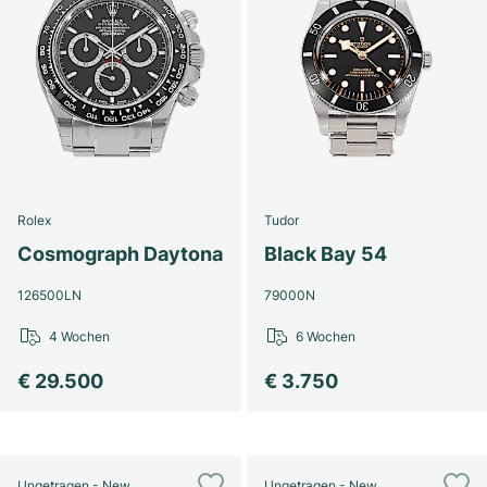
Rolex
Tudor
Cosmograph Daytona
Black Bay 54
126500LN
79000N
4 Wochen
6 Wochen
€ 29.500
€ 3.750
Ungetragen - New
Ungetragen - New