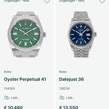
Ungetragen - New
Ungetragen - New
Rolex
Rolex
Oyster Perpetual 41
Datejust 36
134300
126234
Lädt...
Lädt...
€ 10.490
€ 13.550