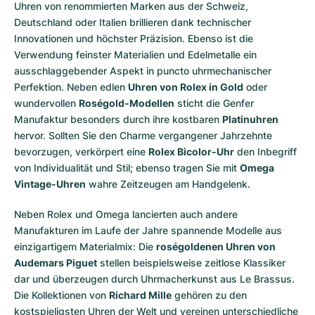
Uhren von renommierten Marken aus der Schweiz,
Deutschland oder Italien brillieren dank technischer
Innovationen und höchster Präzision. Ebenso ist die
Verwendung feinster Materialien und Edelmetalle ein
ausschlaggebender Aspekt in puncto uhrmechanischer
Perfektion. Neben edlen
Uhren von Rolex in Gold
oder
wundervollen
Roségold-Modellen
sticht die Genfer
Manufaktur besonders durch ihre kostbaren
Platinuhren
hervor. Sollten Sie den Charme vergangener Jahrzehnte
bevorzugen, verkörpert eine
Rolex Bicolor-Uhr
den Inbegriff
von Individualität und Stil; ebenso tragen Sie mit
Omega
Vintage-Uhren
wahre Zeitzeugen am Handgelenk.
Neben Rolex und Omega lancierten auch andere
Manufakturen im Laufe der Jahre spannende Modelle aus
einzigartigem Materialmix: Die
roségoldenen Uhren von
Audemars Piguet
stellen beispielsweise zeitlose Klassiker
dar und überzeugen durch Uhrmacherkunst aus Le Brassus.
Die Kollektionen von
Richard Mille
gehören zu den
kostspieligsten Uhren der Welt und vereinen unterschiedliche