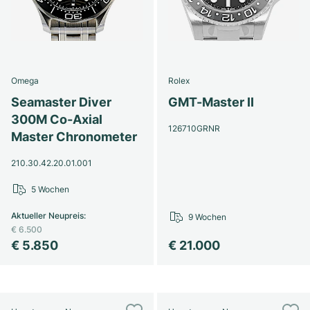
Omega
Rolex
Seamaster Diver
GMT-Master II
300M Co-Axial
126710GRNR
Master Chronometer
210.30.42.20.01.001
5 Wochen
Aktueller Neupreis
:
9 Wochen
€ 6.500
€ 5.850
€ 21.000