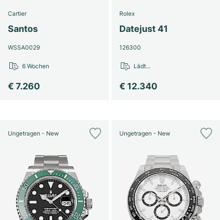
Cartier
Rolex
Santos
Datejust 41
WSSA0029
126300
6 Wochen
Lädt...
€ 7.260
€ 12.340
Ungetragen - New
Ungetragen - New