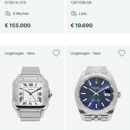
Damenuhren
Damenuhren
5726/1A-014
126710BLNR
6 Wochen
Lädt...
€ 155.000
€ 19.690
Ungetragen - New
Ungetragen - New