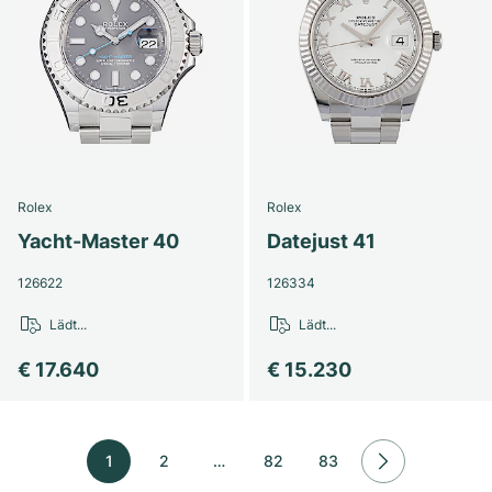
Rolex
Rolex
Yacht-Master 40
Datejust 41
126622
126334
Lädt...
Lädt...
€ 17.640
€ 15.230
1
2
…
82
83