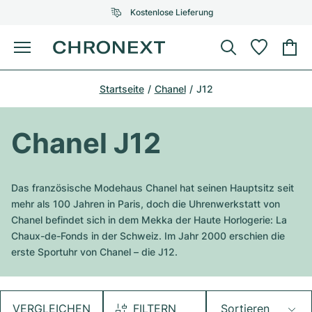
Kostenlose Lieferung
Menü
Uhr kaufen
Startseite
Chanel
J12
AUSGEWÄHLTE MARKEN
AUSGEWÄHLTE MARKEN
Rolex
Cartier
Certified Pre-Owned
Chanel J12
Omega
Tiffany
Uhr verkaufen
Patek Philippe
Louis Vuitton
Das französische Modehaus Chanel hat seinen Hauptsitz seit
Alle Rolex Modelle
mehr als 100 Jahren in Paris, doch die Uhrenwerkstatt von
Schmuck
Audemars Piguet
Gebauer & Gebauer
Chanel befindet sich in dem Mekka der Haute Horlogerie: La
Chaux-de-Fonds in der Schweiz. Im Jahr 2000 erschien die
Top-Modelle
Alle Omega Modelle
Neuzugänge
Cartier
erste Sportuhr von Chanel – die J12.
Van Cleef & Arpels
Top-Modelle
Alle Patek Philippe Modelle
Breitling
Service
Air-King
Bvlgari
Top-Modelle
Alle Audemars Piguet Modelle
VERGLEICHEN
FILTERN
Sortieren