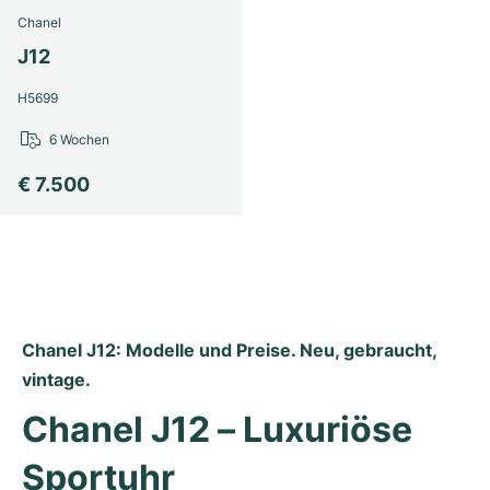
Damenuhren
Damenuhren
Chanel
J12
H5699
6 Wochen
€ 7.500
Chanel J12: Modelle und Preise. Neu, gebraucht, 
vintage.
Chanel J12 – Luxuriöse 
Sportuhr