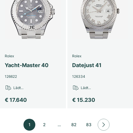
Rolex
Rolex
Yacht-Master 40
Datejust 41
126622
126334
Lädt...
Lädt...
€ 17.640
€ 15.230
1
2
…
82
83