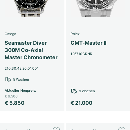
Omega
Rolex
Seamaster Diver
GMT-Master II
300M Co-Axial
126710GRNR
Master Chronometer
210.30.42.20.01.001
5 Wochen
Aktueller Neupreis
:
9 Wochen
€ 6.500
€ 5.850
€ 21.000