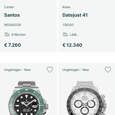
Cartier
Rolex
Santos
Datejust 41
WSSA0029
126300
6 Wochen
Lädt...
€ 7.260
€ 12.340
Ungetragen - New
Ungetragen - New