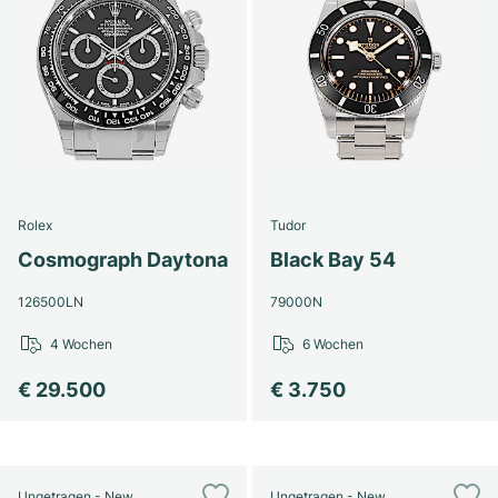
Rolex
Tudor
Cosmograph Daytona
Black Bay 54
126500LN
79000N
4 Wochen
6 Wochen
€ 29.500
€ 3.750
Ungetragen - New
Ungetragen - New