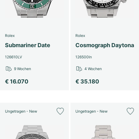
Rolex
Rolex
Submariner Date
Cosmograph Daytona
126610LV
126500ln
9 Wochen
4 Wochen
€ 16.070
€ 35.180
Ungetragen - New
Ungetragen - New