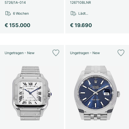
Damenuhren
Damenuhren
5726/1A-014
126710BLNR
6 Wochen
Lädt...
€ 155.000
€ 19.690
Ungetragen - New
Ungetragen - New