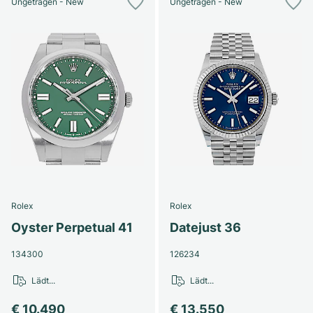
Ungetragen - New
Ungetragen - New
Rolex
Rolex
Oyster Perpetual 41
Datejust 36
134300
126234
Lädt...
Lädt...
€ 10.490
€ 13.550