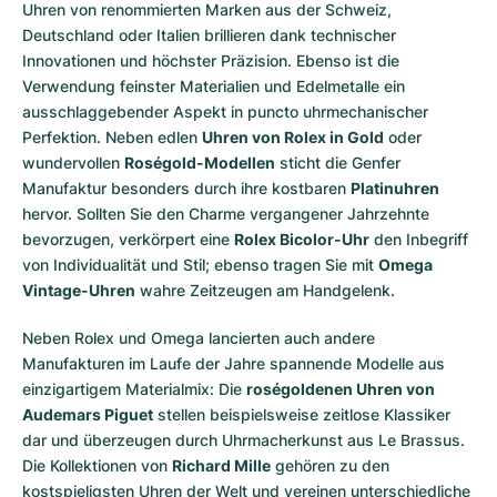
Uhren von renommierten Marken aus der Schweiz,
Deutschland oder Italien brillieren dank technischer
Innovationen und höchster Präzision. Ebenso ist die
Verwendung feinster Materialien und Edelmetalle ein
ausschlaggebender Aspekt in puncto uhrmechanischer
Perfektion. Neben edlen
Uhren von Rolex in Gold
oder
wundervollen
Roségold-Modellen
sticht die Genfer
Manufaktur besonders durch ihre kostbaren
Platinuhren
hervor. Sollten Sie den Charme vergangener Jahrzehnte
bevorzugen, verkörpert eine
Rolex Bicolor-Uhr
den Inbegriff
von Individualität und Stil; ebenso tragen Sie mit
Omega
Vintage-Uhren
wahre Zeitzeugen am Handgelenk.
Neben Rolex und Omega lancierten auch andere
Manufakturen im Laufe der Jahre spannende Modelle aus
einzigartigem Materialmix: Die
roségoldenen Uhren von
Audemars Piguet
stellen beispielsweise zeitlose Klassiker
dar und überzeugen durch Uhrmacherkunst aus Le Brassus.
Die Kollektionen von
Richard Mille
gehören zu den
kostspieligsten Uhren der Welt und vereinen unterschiedliche