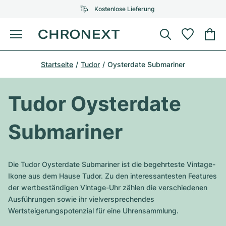
Kostenlose Lieferung
Menü
Uhr kaufen
Startseite
Tudor
Oysterdate Submariner
AUSGEWÄHLTE MARKEN
AUSGEWÄHLTE MARKEN
Rolex
Cartier
Certified Pre-Owned
Tudor Oysterdate
Omega
Tiffany
Uhr verkaufen
Submariner
Patek Philippe
Louis Vuitton
Alle Rolex Modelle
Schmuck
Audemars Piguet
Gebauer & Gebauer
Die Tudor Oysterdate Submariner ist die begehrteste Vintage-
Top-Modelle
Alle Omega Modelle
Ikone aus dem Hause Tudor. Zu den interessantesten Features
Neuzugänge
Cartier
der wertbeständigen Vintage-Uhr zählen die verschiedenen
Van Cleef & Arpels
Top-Modelle
Alle Patek Philippe Modelle
Ausführungen sowie ihr vielversprechendes
Breitling
Service
Air-King
Wertsteigerungspotenzial für eine Uhrensammlung.
Bvlgari
Top-Modelle
Alle Audemars Piguet Modelle