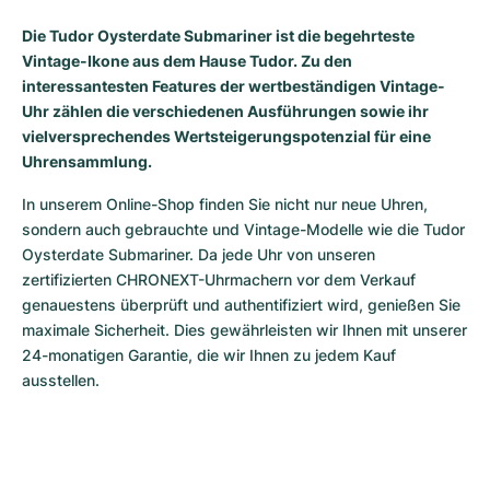
Milgauss
Damenuhren
Ronde
Professional
Formula 1
Portofino
Spirit of Big Bang
Die Tudor Oysterdate Submariner ist die begehrteste
Vintage-Ikone aus dem Hause Tudor. Zu den
Oyster Perpetual
Rotonde
Bentley
Grand Carrera
Portugieser
King Power
interessantesten Features der wertbeständigen Vintage-
Uhr zählen die verschiedenen Ausführungen sowie ihr
Yacht-Master
Crash
Transocean
Gebraucht
Da Vinci
Gebraucht
vielversprechendes Wertsteigerungspotenzial für eine
Uhrensammlung.
Yacht-Master II
Pasha
Cockpit
Damenuhren
Aquatimer
In unserem Online-Shop finden Sie nicht nur neue Uhren, 
sondern auch gebrauchte und Vintage-Modelle wie die Tudor 
Sea-Dweller
Tortue
Chronospace
Spitfire
Oysterdate Submariner. Da jede Uhr von unseren 
zertifizierten CHRONEXT-Uhrmachern vor dem Verkauf 
Sky-Dweller
Baignoire
Super Avenger
GST
genauestens überprüft und authentifiziert wird, genießen Sie 
maximale Sicherheit. Dies gewährleisten wir Ihnen mit unserer 
Submariner
Ballon Blanc
Galactic
Vintage
24-monatigen Garantie, die wir Ihnen zu jedem Kauf 
ausstellen.
Roadster
Montbrillant
Gebraucht
Gebraucht
Gebraucht