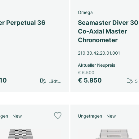
Omega
er Perpetual 36
Seamaster Diver 3
Co-Axial Master
Chronometer
210.30.42.20.01.001
Aktueller Neupreis
:
€ 6.500
610
€ 5.850
Lädt...
5
agen - New
Ungetragen - New