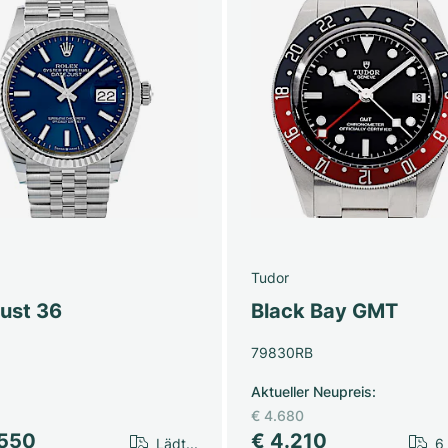
Tudor
just 36
Black Bay GMT
79830RB
Aktueller Neupreis
:
€ 4.680
.550
€ 4.210
Lädt...
6