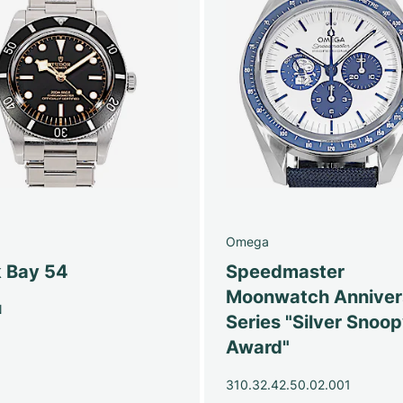
Omega
k Bay 54
Speedmaster
Moonwatch Anniver
N
Series "Silver Snoo
Award"
310.32.42.50.02.001