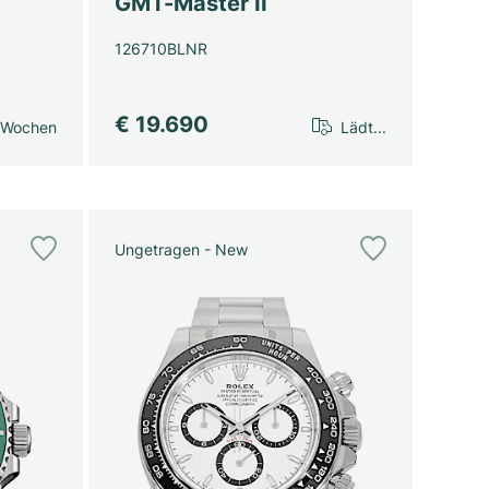
GMT-Master II
126710BLNR
€ 19.690
 Wochen
Lädt...
Ungetragen - New