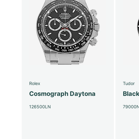
Rolex
Tudor
Cosmograph Daytona
Blac
126500LN
79000