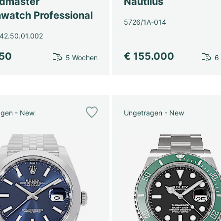
dmaster
Nautilus
watch Professional
5726/1A-014
42.50.01.002
450
€ 155.000
5 Wochen
6
agen - New
Ungetragen - New