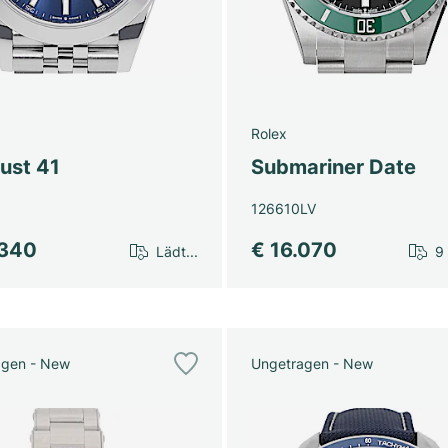
Rolex
ust 41
Submariner Date
126610LV
.340
€ 16.070
Lädt...
9
agen - New
Ungetragen - New