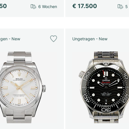
750
€ 17.500
6 Wochen
5
agen - New
Ungetragen - New