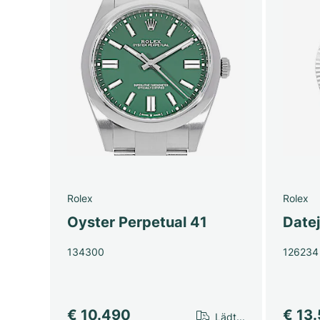
Rolex
Rolex
Oyster Perpetual 41
Date
134300
126234
€ 10.490
€ 13
Lädt...