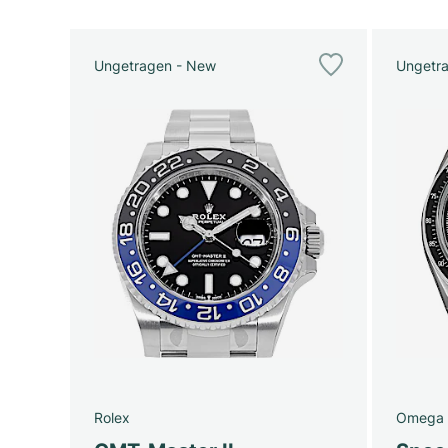
Ungetragen - New
Ungetr
Rolex
Omega