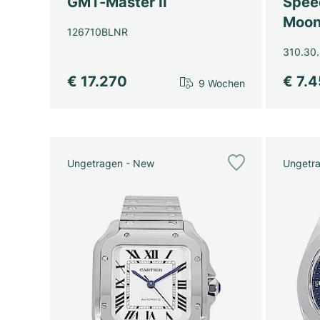
GMT-Master II
Spee
Moon
126710BLNR
310.30.
€ 17.270
€ 7.
9 Wochen
Ungetragen - New
Ungetr