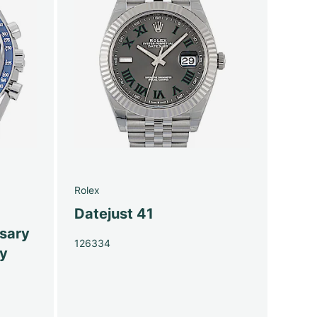
Rolex
Datejust 41
sary
126334
py