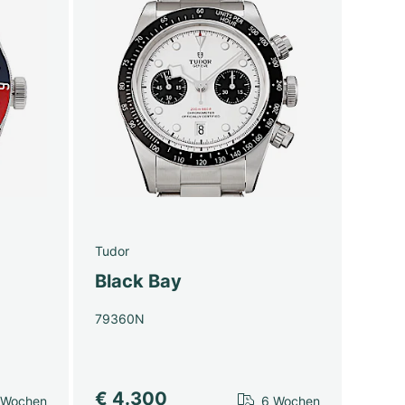
Tudor
Black Bay
79360N
€ 4.300
 Wochen
6 Wochen