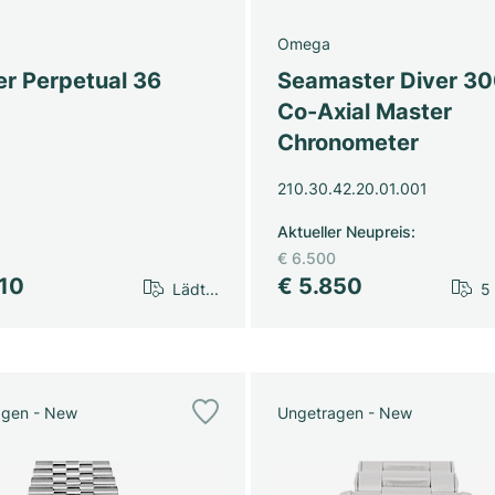
Omega
er Perpetual 36
Seamaster Diver 3
Co-Axial Master
Chronometer
210.30.42.20.01.001
Aktueller Neupreis
:
€ 6.500
610
€ 5.850
Lädt...
5
agen - New
Ungetragen - New