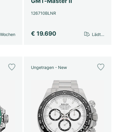
GMT-Master II
126710BLNR
€ 19.690
 Wochen
Lädt...
Ungetragen - New