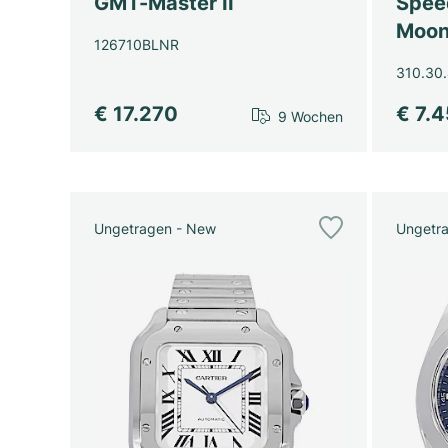
GMT-Master II
Spee
Moon
126710BLNR
310.30.
€ 17.270
€ 7.
9 Wochen
Ungetragen - New
Ungetr