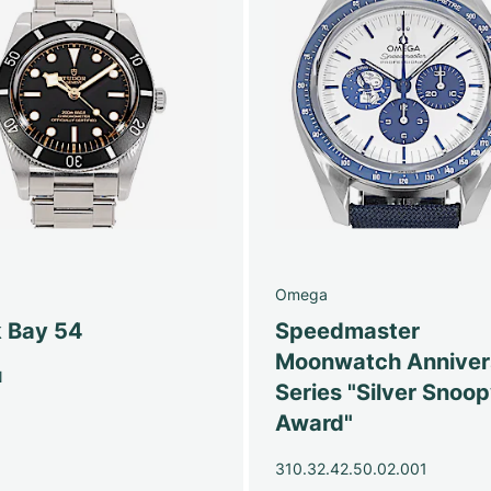
Omega
k Bay 54
Speedmaster
Moonwatch Anniver
N
Series "Silver Snoo
Award"
310.32.42.50.02.001