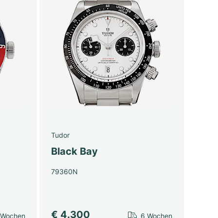
Tudor
Black Bay
79360N
€ 4.300
 Wochen
6 Wochen