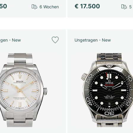
750
€ 17.500
6 Wochen
5
agen - New
Ungetragen - New