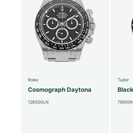
Rolex
Tudor
Cosmograph Daytona
Blac
126500LN
79000