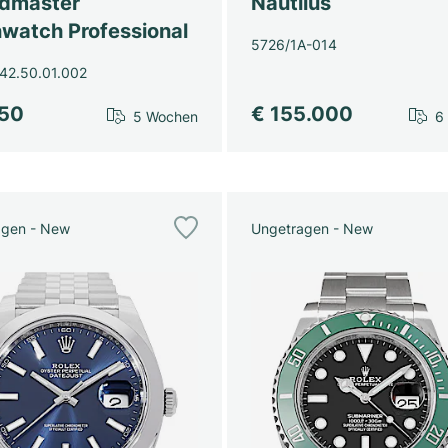
dmaster
Nautilus
watch Professional
5726/1A-014
42.50.01.002
450
€ 155.000
5 Wochen
6
agen - New
Ungetragen - New