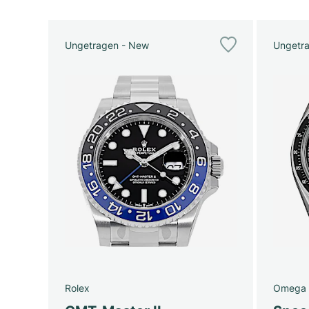
Ungetragen - New
Ungetr
Rolex
Omega