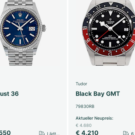
Tudor
just 36
Black Bay GMT
79830RB
Aktueller Neupreis
:
€ 4.680
.550
€ 4.210
Lädt...
6