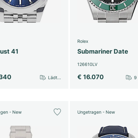
Rolex
ust 41
Submariner Date
126610LV
.340
€ 16.070
Lädt...
9
agen - New
Ungetragen - New