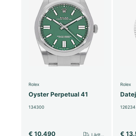
Rolex
Rolex
Oyster Perpetual 41
Date
134300
126234
€ 10.490
€ 13
Lädt...