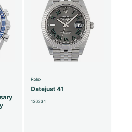
Rolex
Datejust 41
sary
126334
py