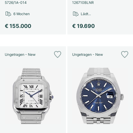
Damenuhren
Damenuhren
5726/1A-014
126710BLNR
6 Wochen
Lädt...
€ 155.000
€ 19.690
Ungetragen - New
Ungetragen - New