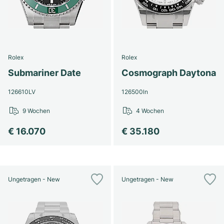
Rolex
Rolex
Submariner Date
Cosmograph Daytona
126610LV
126500ln
9 Wochen
4 Wochen
€ 16.070
€ 35.180
Ungetragen - New
Ungetragen - New