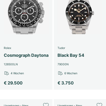
Rolex
Tudor
Cosmograph Daytona
Black Bay 54
126500LN
79000N
4 Wochen
6 Wochen
€ 29.500
€ 3.750
Ungetragen - New
Ungetragen - New