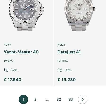
Rolex
Rolex
Yacht-Master 40
Datejust 41
126622
126334
Lädt...
Lädt...
€ 17.640
€ 15.230
1
2
…
82
83