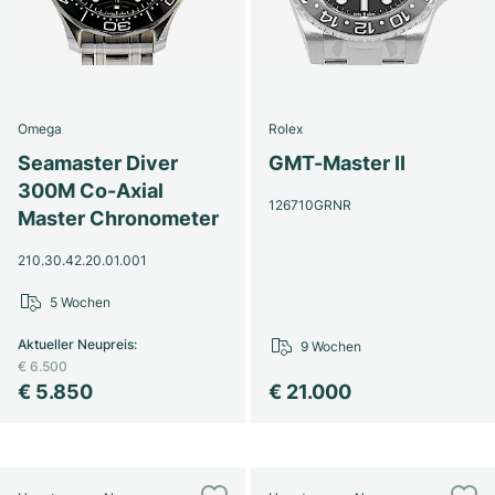
Omega
Rolex
Seamaster Diver
GMT-Master II
300M Co-Axial
126710GRNR
Master Chronometer
210.30.42.20.01.001
5 Wochen
Aktueller Neupreis
:
9 Wochen
€ 6.500
€ 5.850
€ 21.000