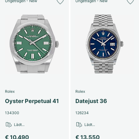
Ungetragen - New
Ungetragen - New
Rolex
Rolex
Oyster Perpetual 41
Datejust 36
134300
126234
Lädt...
Lädt...
€ 10.490
€ 13.550