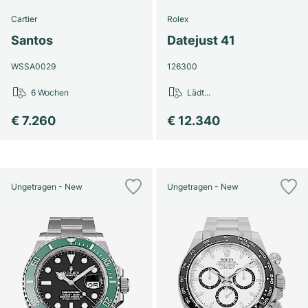
Cartier
Rolex
Santos
Datejust 41
WSSA0029
126300
6 Wochen
Lädt...
€ 7.260
€ 12.340
Ungetragen - New
Ungetragen - New