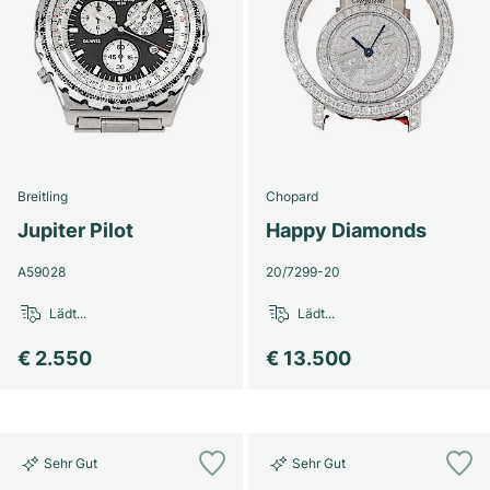
Breitling
Chopard
Jupiter Pilot
Happy Diamonds
A59028
20/7299-20
Lädt...
Lädt...
€ 2.550
€ 13.500
Sehr Gut
Sehr Gut