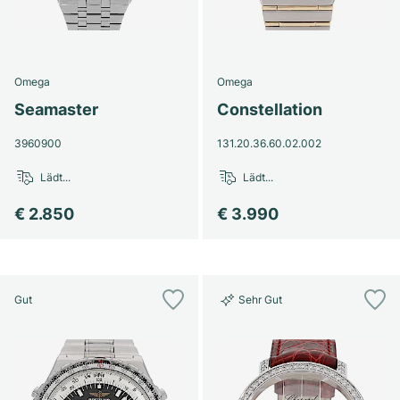
Omega
Omega
Seamaster
Constellation
3960900
131.20.36.60.02.002
Lädt...
Lädt...
€ 2.850
€ 3.990
Gut
Sehr Gut