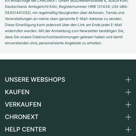
Ich ermächtige die CHRONEXT GmbH (Butzweilerhofallee 4, 50829 Köln,
Deutschland. Amtsgericht Köln, Registernummer: HRB 121434; USt-IdNr.:
DE451441052), mir regelmäßig Neuigkeiten über Aktionen, Trends und
Veranstaltungen an meine oben genannte E-Mail-Adresse zu senden.
Diese Einwilligung kann jederzeit über den Link am Ende jeder E-Mail
widerrufen werden. Mit der Anmeldung zum Newsletter bestätigen Sie,
dass Sie unsere Datenschutzbestimmungen gelesen haben und damit
einverstanden sind, personalisierte Angebote zu erhalten.
UNSERE WEBSHOPS
KAUFEN
Deutschland
Niederlande
VERKAUFEN
Alle Luxusuhren
Österreich
Certified Pre-Owned
CHRONEXT
Uhr verkaufen
Schweiz
Vintage-Uhren
Kommission
HELP CENTER
Über uns
Frankreich
Independent Brands
Direktverkauf