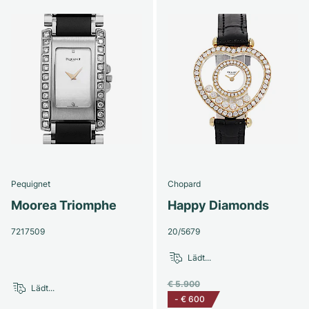
Pequignet
Chopard
Moorea Triomphe
Happy Diamonds
7217509
20/5679
Lädt...
€ 5.900
Lädt...
-
€ 600