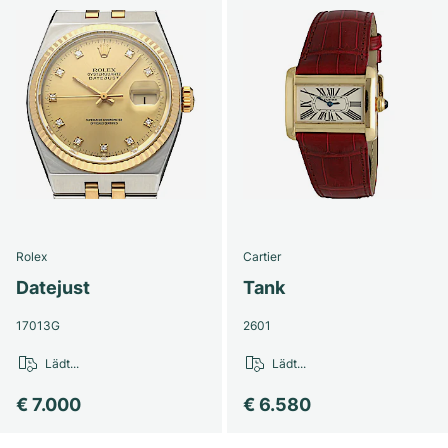
Rolex
Cartier
Datejust
Tank
17013G
2601
Lädt...
Lädt...
€ 7.000
€ 6.580