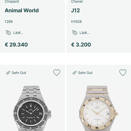
Chopard
Chanel
Animal World
J12
1269
H1628
Lädt...
Lädt...
€ 29.340
€ 3.200
Sehr Gut
Sehr Gut