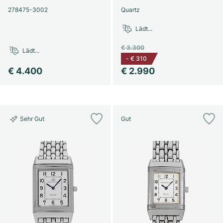
278475-3002
Quartz
Lädt...
€ 3.300
Lädt...
-
€ 310
€ 4.400
€ 2.990
Sehr Gut
Gut