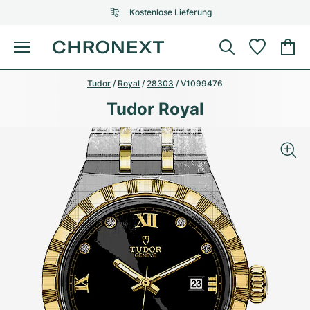
Kostenlose Lieferung
Menü
Tudor
/
Royal
/
28303
/
V1099476
Uhr kaufen
AUSGEWÄHLTE MARKEN
AUSGEWÄHLTE MARKEN
Tudor Royal
Rolex
Cartier
Certified Pre-Owned
Omega
Tiffany
Uhr verkaufen
Patek Philippe
Louis Vuitton
Alle Rolex Modelle
Schmuck
Audemars Piguet
Gebauer & Gebauer
Top-Modelle
Alle Omega Modelle
Neuzugänge
Cartier
Van Cleef & Arpels
Top-Modelle
Alle Patek Philippe Modelle
Breitling
Service
Air-King
Bvlgari
Top-Modelle
Alle Audemars Piguet Modelle