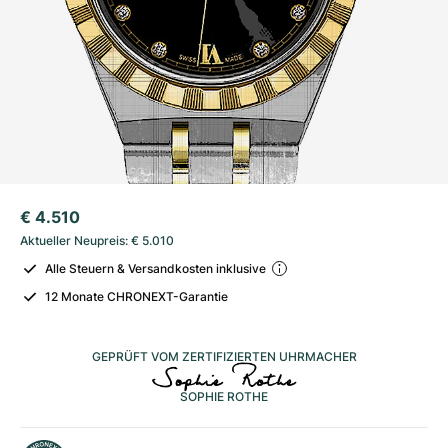
Tudor
Cellini
Seamaster
Magazin
Alle Armbänder
Top-Modelle
All Cartier Modelle
TAG Heuer
Cosmograph Daytona
Planet Ocean
Nautilus
Sale
Top-Modelle
Alle Breitling Modelle
IWC
Date
Aqua Terra
Complications
Royal Oak
Top-Modelle
Alle Tudor Modelle
Hublot
Datejust
De Ville
Aquanaut
Royal Oak Offshore
Santos
Top-Modelle
Alle TAG Heuer Modelle
Datejust II
Constellation
Grand Complications
Jules Audemars
Ballon Bleu
Navitimer
KATEGORIEN
€ 4.510
Top-Modelle
Alle IWC Modelle
Alle Luxusuhrenmarken
Day-Date
Speedmaster
Calatrava
Millenary
Clé
Superocean
Black Bay
Aktueller Neupreis
:
€ 5.010
Top-Modelle
Alle Hublot Modelle
Alle Steuern & Versandkosten inklusive
Vintage-Uhren
Explorer
Gebraucht
Twenty 4
Tank
Chronomat
Pelagos
Aquaracer
12 Monate CHRONEXT-Garantie
Top-Modelle
Gebrauchte Uhren
Explorer II
Damenuhren
Gondolo
Panthère
Premier
Gebraucht
Carrera
Big Pilot
GEPRÜFT VOM ZERTIFIZIERTEN UHRMACHER
Herrenuhren
GMT-Master
Golden Ellipse
Calibre
Avenger
Damenuhren
Monaco
Pilot's Watch
Big Bang
SOPHIE ROTHE
Damenuhren
Lady-Datejust
Gebraucht
Drive
Colt
Heritage
Link
Ingenieur
Classic Fusion