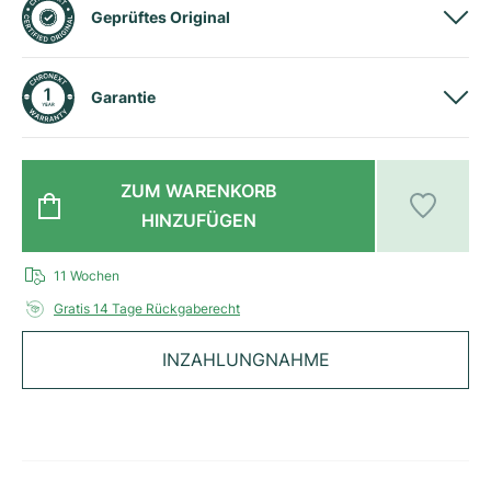
Geprüftes Original
Milgauss
Damenuhren
Ronde
Professional
Formula 1
Portofino
Spirit of Big Bang
Oyster Perpetual
Rotonde
Bentley
Grand Carrera
Portugieser
King Power
Garantie
Yacht-Master
Crash
Transocean
Gebraucht
Da Vinci
Gebraucht
Yacht-Master II
Pasha
Cockpit
Damenuhren
Aquatimer
ZUM WARENKORB
HINZUFÜGEN
Sea-Dweller
Tortue
Chronospace
Spitfire
11 Wochen
Sky-Dweller
Baignoire
Super Avenger
GST
Gratis 14 Tage Rückgaberecht
Submariner
Ballon Blanc
Galactic
Vintage
INZAHLUNGNAHME
Roadster
Montbrillant
Gebraucht
Gebraucht
Gebraucht