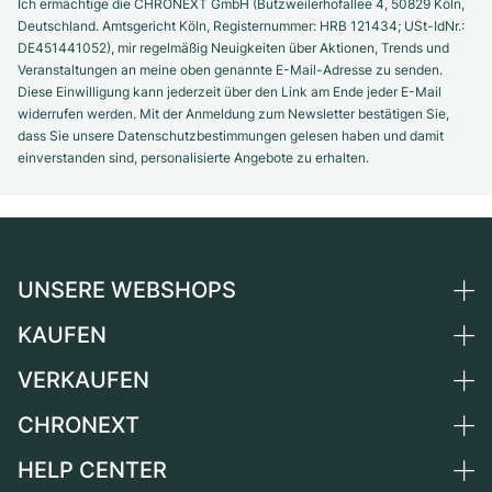
Ich ermächtige die CHRONEXT GmbH (Butzweilerhofallee 4, 50829 Köln,
Deutschland. Amtsgericht Köln, Registernummer: HRB 121434; USt-IdNr.:
DE451441052), mir regelmäßig Neuigkeiten über Aktionen, Trends und
Veranstaltungen an meine oben genannte E-Mail-Adresse zu senden.
Diese Einwilligung kann jederzeit über den Link am Ende jeder E-Mail
widerrufen werden. Mit der Anmeldung zum Newsletter bestätigen Sie,
dass Sie unsere Datenschutzbestimmungen gelesen haben und damit
einverstanden sind, personalisierte Angebote zu erhalten.
UNSERE WEBSHOPS
KAUFEN
Deutschland
Niederlande
VERKAUFEN
Alle Luxusuhren
Österreich
Certified Pre-Owned
CHRONEXT
Uhr verkaufen
Schweiz
Vintage-Uhren
Kommission
HELP CENTER
Über uns
Frankreich
Independent Brands
Direktverkauf