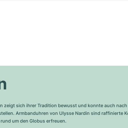
n
 zeigt sich ihrer Tradition bewusst und konnte auch nach
stellen. Armbanduhren von Ulysse Nardin sind raffinierte K
 rund um den Globus erfreuen.