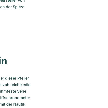
ersteller von 
n der Spitze 
in
r dieser Pfeiler 
 zahlreiche edle 
hmteste Serie 
hiffschronometer 
it der Nautik 