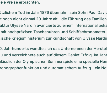
ele Preise erbrachten.
ötzlichem Tod im Jahr 1876 übernahm sein Sohn Paul David 
 noch nicht einmal 20 Jahre alt – die Führung des Familie
tur Ulysse Nardin avancierte zu einem international bekan
 mit hochpräzisen Taschenuhren und Schiffschronometer. 
ssische Kriegsministerium zur Kundschaft von Ulysse Nardi
0. Jahrhunderts wandte sich das Unternehmen der Herstel
 und verzeichnete auch auf diesem Gebiet Erfolg. Im Jahr 
nlässlich der Olympischen Sommerspiele eine spezielle Her
hronographenfunktion und automatischem Aufzug – ein Nov