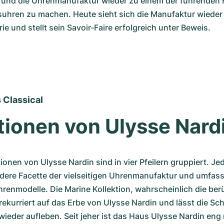
 und die Uhrenmanufaktur wieder zu einem der führenden H
uhren zu machen. Heute sieht sich die Manufaktur wieder a
ie und stellt sein Savoir-Faire erfolgreich unter Beweis. 
 Classical
tionen von Ulysse Nard
onen von Ulysse Nardin sind in vier Pfeilern gruppiert. Jede
ndere Facette der vielseitigen Uhrenmanufaktur und umfasst
enmodelle. Die Marine Kollektion, wahrscheinlich die berü
 rekurriert auf das Erbe von Ulysse Nardin und lässt die Sc
eder aufleben. Seit jeher ist das Haus Ulysse Nardin eng m