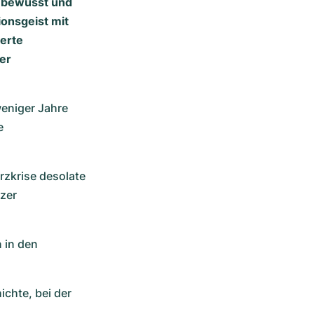
n bewusst und
onsgeist mit
ierte
er
niger Jahre 
 
zkrise desolate 
er 
 in den 
chte, bei der 