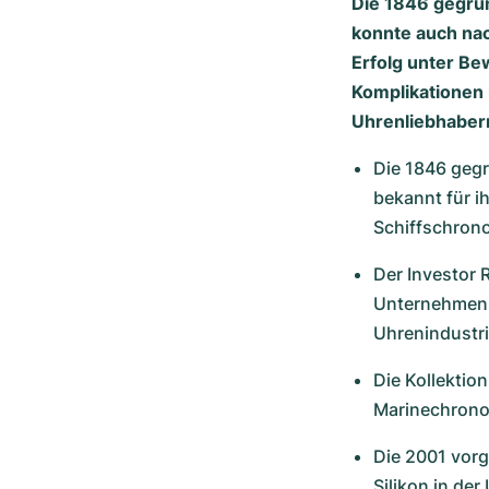
Die 1846 gegrün
konnte auch nac
Erfolg unter Be
Komplikationen 
Uhrenliebhaber
Die 1846 gegr
bekannt für i
Schiffschron
Der Investor 
Unternehmen u
Uhrenindustri
Die Kollektio
Marinechronom
Die 2001 vorge
Silikon in de