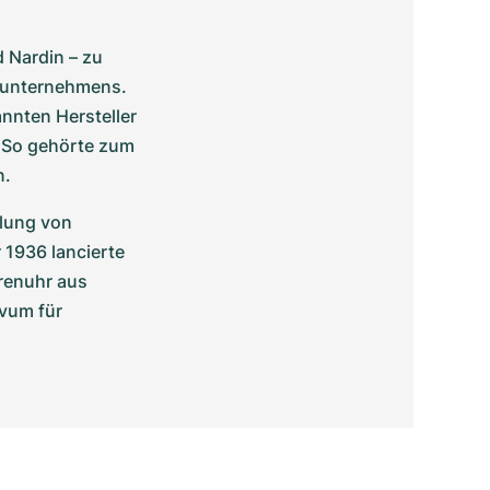
Nardin – zu 
nunternehmens. 
nten Hersteller 
So gehörte zum 
n.
lung von 
1936 lancierte 
renuhr aus 
um für 