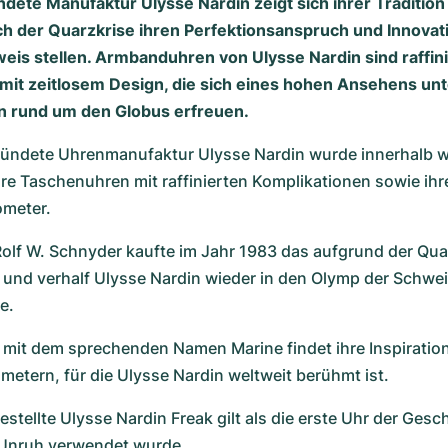
dete Manufaktur Ulysse Nardin zeigt sich ihrer Traditio
h der Quarzkrise ihren Perfektionsanspruch und Innovati
weis stellen. Armbanduhren von Ulysse Nardin sind raffin
mit zeitlosem Design, die sich eines hohen Ansehens unt
n rund um den Globus erfreuen.
ündete Uhrenmanufaktur Ulysse Nardin wurde innerhalb we
hre Taschenuhren mit raffinierten Komplikationen sowie ihre
ometer.
Rolf W. Schnyder kaufte im Jahr 1983 das aufgrund der Quar
nd verhalf Ulysse Nardin wieder in den Olymp der Schweiz
e.
n mit dem sprechenden Namen Marine findet ihre Inspiration
etern, für die Ulysse Nardin weltweit berühmt ist.
stellte Ulysse Nardin Freak gilt als die erste Uhr der Geschi
r Unruh verwendet wurde.