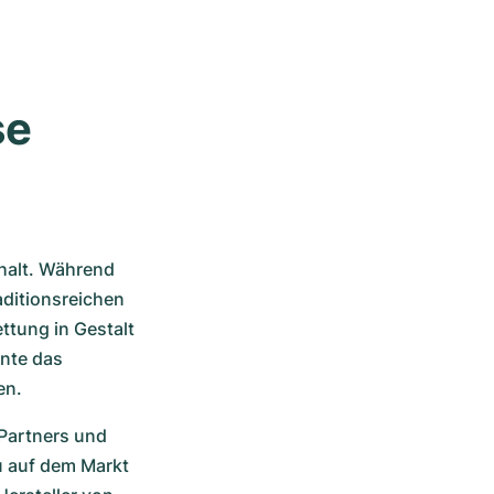
e 
halt. Während 
aditionsreichen 
tung in Gestalt 
nte das 
en.
Partners und 
 auf dem Markt 