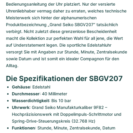
Bedienungsanleitung der Uhr platziert. Nur der versierte 
Uhrenliebhaber vermag daher zu erraten, welches technische 
Meisterwerk sich hinter der alphanumerischen 
Produktbezeichnung „Grand Seiko SBGV207“ tatsächlich 
verbirgt. Nicht zuletzt diese grenzenlose Bescheidenheit 
macht die Kollektion zur perfekten Wahl für all jene, die Wert 
auf Understatement legen. Die sportliche Edelstahluhr 
versorgt Sie mit Angaben zur Stunde, Minute, Zentralsekunde 
sowie Datum und ist somit ein idealer Compagnon für den 
Alltag.
Die Spezifikationen der SBGV207
Gehäuse
: Edelstahl
Durchmesser
: 40 Millimeter
Wasserdichtigkeit
: Bis 10 bar
Uhrwerk
: Grand Seiko Manufakturkaliber 9F82 – 
Hochpräzisionswerk mit Doppelimpuls-Schrittmotor und 
Spring-Drive-Steuerungskreis (32.768 Hz)
Funktionen
: Stunde, Minute, Zentralsekunde, Datum