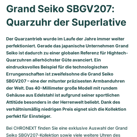
Grand Seiko SBGV207: 
Milgauss
Damenuhren
Ronde
Professional
Formula 1
Portofino
Spirit of Big Bang
Quarzuhr der Superlative
Oyster Perpetual
Rotonde
Bentley
Grand Carrera
Portugieser
King Power
Yacht-Master
Crash
Transocean
Gebraucht
Da Vinci
Gebraucht
Der Quarzantrieb wurde im Laufe der Jahre immer weiter
perfektioniert. Gerade das japanische Unternehmen Grand
Yacht-Master II
Pasha
Cockpit
Damenuhren
Aquatimer
Seiko ist dadurch zu einer globalen Referenz für Hightech-
Quarzuhren allerhöchster Güte avanciert. Ein
Sea-Dweller
Tortue
Chronospace
Spitfire
eindrucksvolles Beispiel für die technologischen
Errungenschaften ist zweifelsohne die Grand Seiko
Sky-Dweller
Baignoire
Super Avenger
GST
SBGV207 – eine der mitunter präzisesten Armbanduhren
der Welt. Das 40-Millimeter große Modell mit rundem
Submariner
Ballon Blanc
Galactic
Vintage
Gehäuse aus Edelstahl ist aufgrund seiner sportlichen
Attitüde besonders in der Herrenwelt beliebt. Dank des
verhältnismäßig niedrigen Preis eignet sich die Kollektion
Roadster
Montbrillant
Gebraucht
perfekt für Einsteiger.
Gebraucht
Gebraucht
Bei CHRONEXT finden Sie eine exklusive Auswahl der Grand 
Seiko SBGV207-Kollektion sowie viele weitere Uhren des 