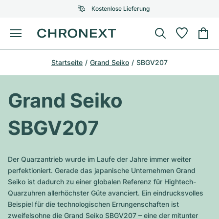
Kostenlose Lieferung
Menü
Uhr kaufen
Startseite
Grand Seiko
SBGV207
AUSGEWÄHLTE MARKEN
AUSGEWÄHLTE MARKEN
Rolex
Cartier
Certified Pre-Owned
Grand Seiko
Omega
Tiffany
Uhr verkaufen
SBGV207
Patek Philippe
Louis Vuitton
Alle Rolex Modelle
Schmuck
Audemars Piguet
Gebauer & Gebauer
Der Quarzantrieb wurde im Laufe der Jahre immer weiter
Top-Modelle
Alle Omega Modelle
perfektioniert. Gerade das japanische Unternehmen Grand
Neuzugänge
Cartier
Seiko ist dadurch zu einer globalen Referenz für Hightech-
Van Cleef & Arpels
Top-Modelle
Alle Patek Philippe Modelle
Quarzuhren allerhöchster Güte avanciert. Ein eindrucksvolles
Breitling
Service
Air-King
Beispiel für die technologischen Errungenschaften ist
Bvlgari
Top-Modelle
Alle Audemars Piguet Modelle
zweifelsohne die Grand Seiko SBGV207 – eine der mitunter