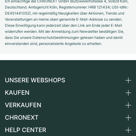
Ich ermächtige die CHRONEXT GmbH (Butzweilerhofallee 4, 50829 Köln,
Deutschland. Amtsgericht Köln, Registernummer: HRB 121434; USt-IdNr.:
DE451441052), mir regelmäßig Neuigkeiten über Aktionen, Trends und
Veranstaltungen an meine oben genannte E-Mail-Adresse zu senden.
Diese Einwilligung kann jederzeit über den Link am Ende jeder E-Mail
widerrufen werden. Mit der Anmeldung zum Newsletter bestätigen Sie,
dass Sie unsere Datenschutzbestimmungen gelesen haben und damit
einverstanden sind, personalisierte Angebote zu erhalten.
UNSERE WEBSHOPS
KAUFEN
Deutschland
Niederlande
VERKAUFEN
Alle Luxusuhren
Österreich
Certified Pre-Owned
CHRONEXT
Uhr verkaufen
Schweiz
Vintage-Uhren
Kommission
HELP CENTER
Über uns
Frankreich
Independent Brands
Direktverkauf