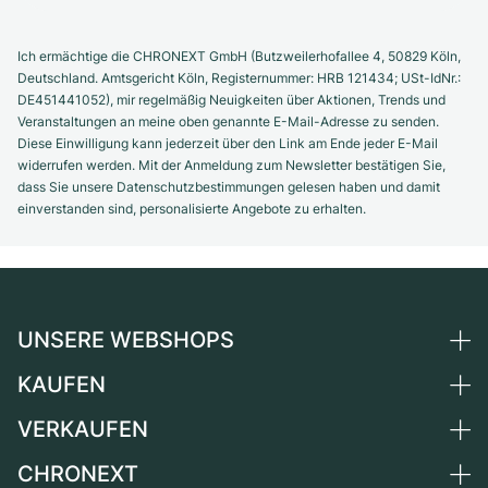
Ich ermächtige die CHRONEXT GmbH (Butzweilerhofallee 4, 50829 Köln,
Deutschland. Amtsgericht Köln, Registernummer: HRB 121434; USt-IdNr.:
DE451441052), mir regelmäßig Neuigkeiten über Aktionen, Trends und
Veranstaltungen an meine oben genannte E-Mail-Adresse zu senden.
Diese Einwilligung kann jederzeit über den Link am Ende jeder E-Mail
widerrufen werden. Mit der Anmeldung zum Newsletter bestätigen Sie,
dass Sie unsere Datenschutzbestimmungen gelesen haben und damit
einverstanden sind, personalisierte Angebote zu erhalten.
UNSERE WEBSHOPS
KAUFEN
Deutschland
Niederlande
VERKAUFEN
Alle Luxusuhren
Österreich
Certified Pre-Owned
CHRONEXT
Uhr verkaufen
Schweiz