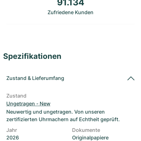
91.134
Damenuhren
Damenuhren
Zufriedene Kunden
Spezifikationen
Zustand
&
Lieferumfang
Zustand
Ungetragen - New
Neuwertig und ungetragen. Von unseren
zertifizierten Uhrmachern auf Echtheit geprüft.
Jahr
Dokumente
2026
Originalpapiere