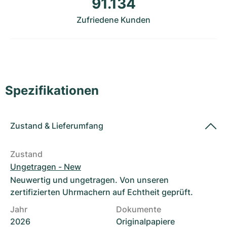
91.134
Damenuhren
Damenuhren
Zufriedene Kunden
Spezifikationen
Zustand
&
Lieferumfang
Zustand
Ungetragen - New
Neuwertig und ungetragen. Von unseren
zertifizierten Uhrmachern auf Echtheit geprüft.
Jahr
Dokumente
2026
Originalpapiere