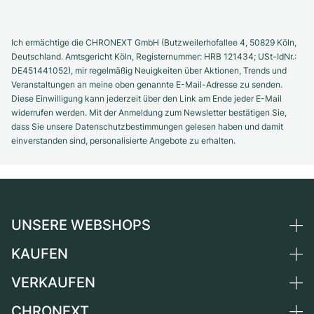
Ich ermächtige die CHRONEXT GmbH (Butzweilerhofallee 4, 50829 Köln,
Deutschland. Amtsgericht Köln, Registernummer: HRB 121434; USt-IdNr.:
DE451441052), mir regelmäßig Neuigkeiten über Aktionen, Trends und
Veranstaltungen an meine oben genannte E-Mail-Adresse zu senden.
Diese Einwilligung kann jederzeit über den Link am Ende jeder E-Mail
widerrufen werden. Mit der Anmeldung zum Newsletter bestätigen Sie,
dass Sie unsere Datenschutzbestimmungen gelesen haben und damit
einverstanden sind, personalisierte Angebote zu erhalten.
UNSERE WEBSHOPS
KAUFEN
Deutschland
Niederlande
VERKAUFEN
Alle Luxusuhren
Österreich
Certified Pre-Owned
CHRONEXT
Uhr verkaufen