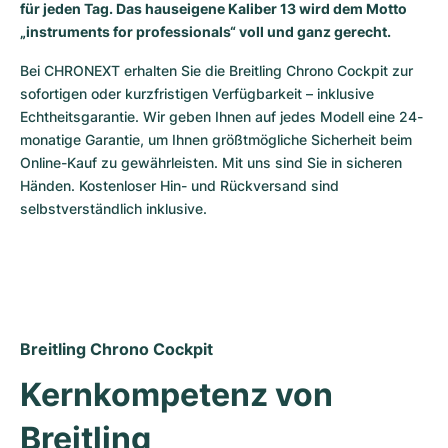
für jeden Tag. Das hauseigene Kaliber 13 wird dem Motto
Milgauss
Damenuhren
Ronde
Professional
Formula 1
Portofino
Spirit of Big Bang
„instruments for professionals“ voll und ganz gerecht.
Bei CHRONEXT erhalten Sie die Breitling Chrono Cockpit zur 
Oyster Perpetual
Rotonde
Bentley
Grand Carrera
Portugieser
King Power
sofortigen oder kurzfristigen Verfügbarkeit – inklusive 
Echtheitsgarantie. Wir geben Ihnen auf jedes Modell eine 24-
Yacht-Master
Crash
Transocean
Gebraucht
Da Vinci
Gebraucht
monatige Garantie, um Ihnen größtmögliche Sicherheit beim 
Online-Kauf zu gewährleisten. Mit uns sind Sie in sicheren 
Yacht-Master II
Pasha
Cockpit
Damenuhren
Aquatimer
Händen. Kostenloser Hin- und Rückversand sind 
selbstverständlich inklusive.
Sea-Dweller
Tortue
Chronospace
Spitfire
Sky-Dweller
Baignoire
Super Avenger
GST
Submariner
Ballon Blanc
Galactic
Vintage
Breitling Chrono Cockpit
Roadster
Montbrillant
Gebraucht
Kernkompetenz von 
Gebraucht
Gebraucht
Breitling