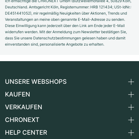
Ich ermächtige die CHRONEXT GmbH (Butzweilerhofallee 4, 50829 Köln,
Deutschland. Amtsgericht Köln, Registernummer: HRB 121434; USt-IdNr.:
DE451441052), mir regelmäßig Neuigkeiten über Aktionen, Trends und
Veranstaltungen an meine oben genannte E-Mail-Adresse zu senden.
Diese Einwilligung kann jederzeit über den Link am Ende jeder E-Mail
widerrufen werden. Mit der Anmeldung zum Newsletter bestätigen Sie,
dass Sie unsere Datenschutzbestimmungen gelesen haben und damit
einverstanden sind, personalisierte Angebote zu erhalten.
UNSERE WEBSHOPS
KAUFEN
Deutschland
Niederlande
VERKAUFEN
Alle Luxusuhren
Österreich
Certified Pre-Owned
CHRONEXT
Uhr verkaufen
Schweiz
Vintage-Uhren
Kommission
HELP CENTER
Über uns
Frankreich
Independent Brands
Direktverkauf