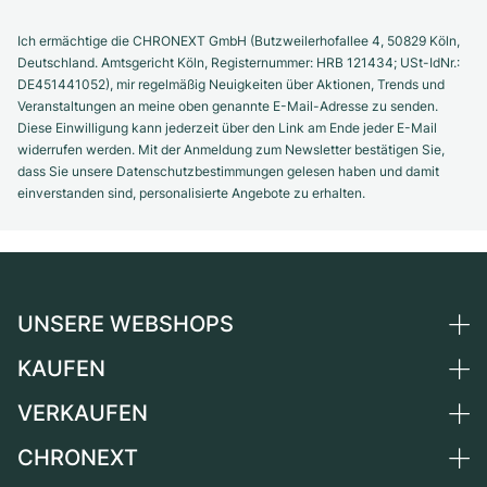
Ich ermächtige die CHRONEXT GmbH (Butzweilerhofallee 4, 50829 Köln,
Deutschland. Amtsgericht Köln, Registernummer: HRB 121434; USt-IdNr.:
DE451441052), mir regelmäßig Neuigkeiten über Aktionen, Trends und
Veranstaltungen an meine oben genannte E-Mail-Adresse zu senden.
Diese Einwilligung kann jederzeit über den Link am Ende jeder E-Mail
widerrufen werden. Mit der Anmeldung zum Newsletter bestätigen Sie,
dass Sie unsere Datenschutzbestimmungen gelesen haben und damit
einverstanden sind, personalisierte Angebote zu erhalten.
UNSERE WEBSHOPS
KAUFEN
Deutschland
Niederlande
VERKAUFEN
Alle Luxusuhren
Österreich
Certified Pre-Owned
CHRONEXT
Uhr verkaufen
Schweiz
Vintage-Uhren