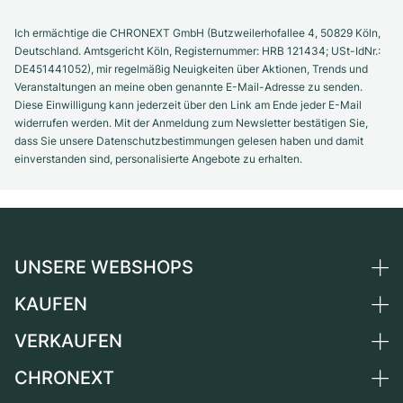
Ich ermächtige die CHRONEXT GmbH (Butzweilerhofallee 4, 50829 Köln,
Deutschland. Amtsgericht Köln, Registernummer: HRB 121434; USt-IdNr.:
DE451441052), mir regelmäßig Neuigkeiten über Aktionen, Trends und
Veranstaltungen an meine oben genannte E-Mail-Adresse zu senden.
Diese Einwilligung kann jederzeit über den Link am Ende jeder E-Mail
widerrufen werden. Mit der Anmeldung zum Newsletter bestätigen Sie,
dass Sie unsere Datenschutzbestimmungen gelesen haben und damit
einverstanden sind, personalisierte Angebote zu erhalten.
UNSERE WEBSHOPS
KAUFEN
Deutschland
Niederlande
VERKAUFEN
Alle Luxusuhren
Österreich
Certified Pre-Owned
CHRONEXT
Uhr verkaufen
Schweiz
Vintage-Uhren