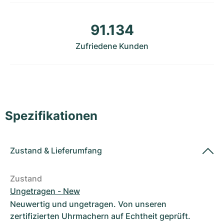
Damenuhren
Damenuhren
91.134
Zufriedene Kunden
Spezifikationen
Zustand
&
Lieferumfang
Zustand
Ungetragen - New
Neuwertig und ungetragen. Von unseren
zertifizierten Uhrmachern auf Echtheit geprüft.