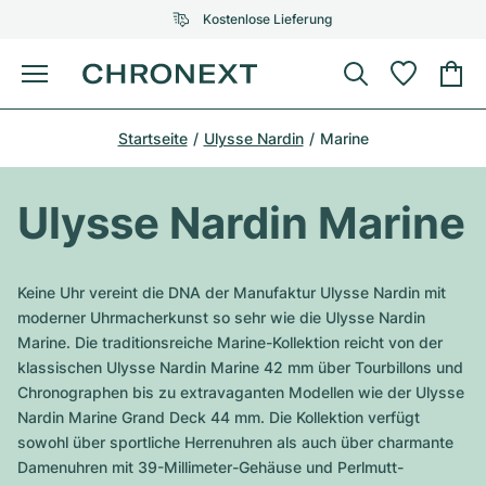
Kostenlose Lieferung
Menü
Uhr kaufen
Startseite
Ulysse Nardin
Marine
AUSGEWÄHLTE MARKEN
AUSGEWÄHLTE MARKEN
Rolex
Cartier
Certified Pre-Owned
Ulysse Nardin Marine
Omega
Tiffany
Uhr verkaufen
Patek Philippe
Louis Vuitton
Keine Uhr vereint die DNA der Manufaktur Ulysse Nardin mit
Alle Rolex Modelle
moderner Uhrmacherkunst so sehr wie die Ulysse Nardin
Schmuck
Audemars Piguet
Gebauer & Gebauer
Marine. Die traditionsreiche Marine-Kollektion reicht von der
klassischen Ulysse Nardin Marine 42 mm über Tourbillons und
Top-Modelle
Alle Omega Modelle
Neuzugänge
Cartier
Chronographen bis zu extravaganten Modellen wie der Ulysse
Van Cleef & Arpels
Nardin Marine Grand Deck 44 mm. Die Kollektion verfügt
Top-Modelle
Alle Patek Philippe Modelle
Breitling
Service
Air-King
sowohl über sportliche Herrenuhren als auch über charmante
Bvlgari
Damenuhren mit 39-Millimeter-Gehäuse und Perlmutt-
Top-Modelle
Alle Audemars Piguet Modelle