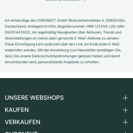
Ich ermächtige die CHRONEXT GmbH (Butzweilerhofallee 4, 50829 Köln,
Deutschland. Amtsgericht Köln, Registernummer: HRB 121434; USt-IdNr.:
DE451441052), mir regelmäßig Neuigkeiten über Aktionen, Trends und
Veranstaltungen an meine oben genannte E-Mail-Adresse zu senden.
Diese Einwilligung kann jederzeit über den Link am Ende jeder E-Mail
widerrufen werden. Mit der Anmeldung zum Newsletter bestätigen Sie,
dass Sie unsere Datenschutzbestimmungen gelesen haben und damit
einverstanden sind, personalisierte Angebote zu erhalten.
UNSERE WEBSHOPS
KAUFEN
Deutschland
Niederlande
VERKAUFEN
Alle Luxusuhren
Österreich
Certified Pre-Owned