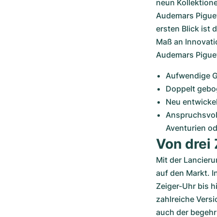
neun Kollektione
Audemars Piguet
ersten Blick ist
Maß an Innovatio
Audemars Piguet
Aufwendige Ge
Doppelt gebo
Neu entwicke
Anspruchsvolle
Aventurien od
Von drei 
Mit der Lancier
auf den Markt. I
Zeiger-Uhr bis h
zahlreiche Versi
auch der begehr