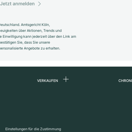
Jetzt anmelden
eutschland. Amtsgericht Köln,
euigkeiten über Aktionen, Trends und
 Einwilligung kann jederzeit über den Link am
estätigen Sie, dass Sie unsere
rsonalisierte Angebote zu erhalten.
VERKAUFEN
CHRON
Uhr verkaufen
Über 
d
Kommission
Karrie
Direktverkauf
Press
s
Inzahlungnahme
Maga
Einstellungen für die Zustimmung