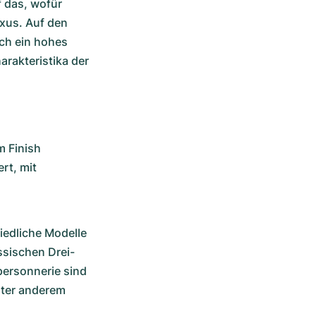
 das, wofür 
xus. Auf den 
ch ein hohes 
rakteristika der 
m Finish
t, mit 
edliche Modelle 
ssischen Drei-
personnerie sind 
ter anderem 