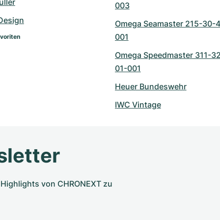
ller
003
Design
Omega Seamaster 215-30-4
001
voriten
Omega Speedmaster 311-3
01-001
Heuer Bundeswehr
IWC Vintage
letter
nd Highlights von CHRONEXT zu