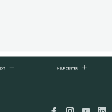
EXT
HELP CENTER
uns
FAQ
re
Service Center
e
Persönliche Abholung
zin
Versand &