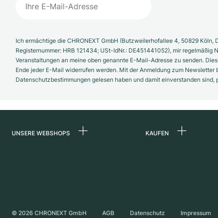
Ich ermächtige die CHRONEXT GmbH (Butzweilerhofallee 4, 50829 Köln, D
Registernummer: HRB 121434; USt-IdNr.: DE451441052), mir regelmäßig N
Veranstaltungen an meine oben genannte E-Mail-Adresse zu senden. Diese
Ende jeder E-Mail widerrufen werden. Mit der Anmeldung zum Newsletter b
Datenschutzbestimmungen gelesen haben und damit einverstanden sind, pe
UNSERE WEBSHOPS
KAUFEN
Deutschland
Alle Luxusuhren
Niederlande
Certified Pre-Owne
Österreich
Vintage-Uhren
Schweiz
Independent Brand
©
2026
CHRONEXT GmbH
AGB
Datenschutz
Impressum