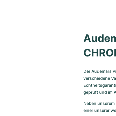
Audema
CHRON
Der Audemars Pig
verschiedene Var
Echtheitsgaranti
geprüft und im 
Neben unserem ko
einer unserer w