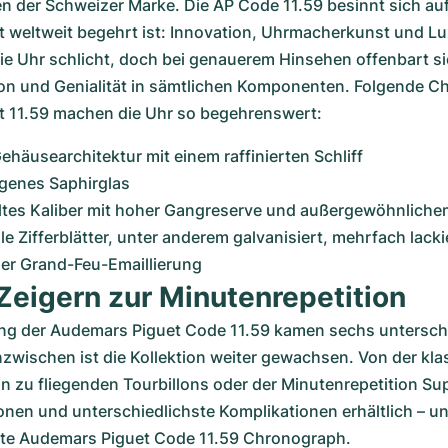
n der Schweizer Marke. Die AP Code 11.59 besinnt sich auf
 weltweit begehrt ist: Innovation, Uhrmacherkunst und Lu
 die Uhr schlicht, doch bei genauerem Hinsehen offenbart si
n und Genialität in sämtlichen Komponenten. Folgende Cha
 11.59 machen die Uhr so begehrenswert:
häusearchitektur mit einem raffinierten Schliff
genes Saphirglas
ltes Kaliber mit hoher Gangreserve und außergewöhnliche
 Zifferblätter, unter anderem galvanisiert, mehrfach lackier
er Grand-Feu-Emaillierung
Zeigern zur Minutenrepetition
ung der Audemars Piguet Code 11.59 kamen sechs unterschi
nzwischen ist die Kollektion weiter gewachsen. Von der kla
in zu fliegenden Tourbillons oder der Minutenrepetition Su
onen und unterschiedlichste Komplikationen erhältlich – un
te Audemars Piguet Code 11.59 Chronograph.