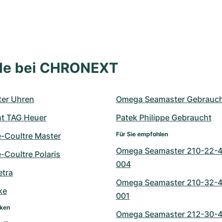
lle bei CHRONEXT
er Uhren
Omega Seamaster Gebrauc
t TAG Heuer
Patek Philippe Gebraucht
Für Sie empfohlen
e-Coultre Master
Omega Seamaster 210-22-4
-Coultre Polaris
004
tra
Omega Seamaster 210-32-4
ke
001
rken
Omega Seamaster 212-30-4