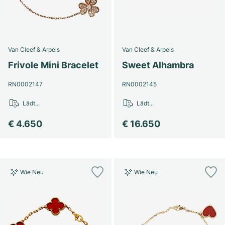
Van Cleef & Arpels
Van Cleef & Arpels
Frivole Mini Bracelet
Sweet Alhambra
RN0002147
RN0002145
Lädt...
Lädt...
€ 4.650
€ 16.650
Wie Neu
Wie Neu