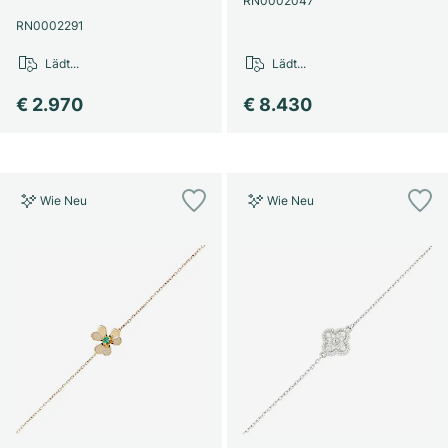
RN0002047
Damenuhren
Damenuhren
RN0002291
Lädt...
Lädt...
€ 2.970
€ 8.430
Wie Neu
Wie Neu