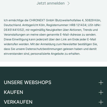
Jetzt anmelden
Ich ermächtige die CHRONEXT GmbH (Butzweilerhofallee 4, 50829 Köln,
Deutschland. Amtsgericht Köln, Registernummer: HRB 121434; USt-IdNr.:
DE451441052), mir regelmäßig Neuigkeiten über Aktionen, Trends und
Veranstaltungen an meine oben genannte E-Mail-Adresse zu senden.
Diese Einwilligung kann jederzeit über den Link am Ende jeder E-Mail
widerrufen werden. Mit der Anmeldung zum Newsletter bestätigen Sie,
dass Sie unsere Datenschutzbestimmungen gelesen haben und damit
einverstanden sind, personalisierte Angebote zu erhalten.
UNSERE WEBSHOPS
KAUFEN
Deutschland
Niederlande
VERKAUFEN
Alle Luxusuhren
Österreich