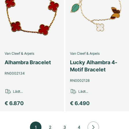
Van Cleef & Arpels
Van Cleef & Arpels
Alhambra Bracelet
Lucky Alhambra 4-
Motif Bracelet
RN0002134
RN0002128
Lädt...
Lädt...
€ 6.870
€ 6.490
1
2
3
4