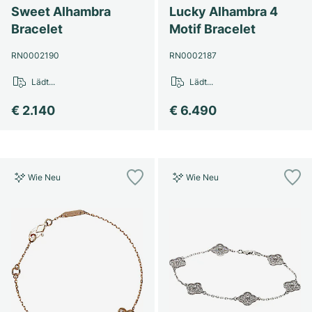
Sweet Alhambra
Lucky Alhambra 4
Bracelet
Motif Bracelet
RN0002190
RN0002187
Lädt...
Lädt...
€ 2.140
€ 6.490
Wie Neu
Wie Neu