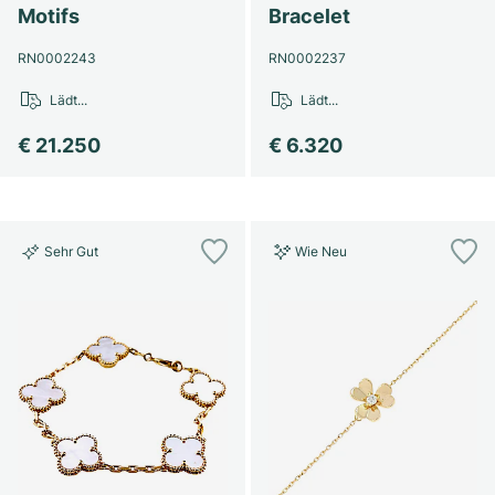
Motifs
Bracelet
RN0002243
RN0002237
Lädt...
Lädt...
€ 21.250
€ 6.320
Sehr Gut
Wie Neu