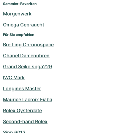
Damenuhren
Damenuhren
Sammler-Favoriten
Morgenwerk
Omega Gebraucht
Für Sie empfohlen
Breitling Chronospace
Chanel Damenuhren
Grand Seiko sbga229
IWC Mark
Longines Master
Maurice Lacroix Fiaba
Rolex Oysterdate
Second-hand Rolex
Sinn 6012