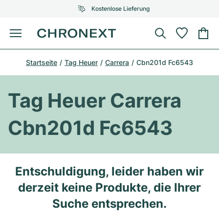
Kostenlose Lieferung
Menü
Uhr kaufen
Startseite
Tag Heuer
Carrera
Cbn201d Fc6543
AUSGEWÄHLTE MARKEN
AUSGEWÄHLTE MARKEN
Rolex
Cartier
Certified Pre-Owned
Tag Heuer Carrera
Omega
Tiffany
Uhr verkaufen
Cbn201d Fc6543
Patek Philippe
Louis Vuitton
Alle Rolex Modelle
Schmuck
Audemars Piguet
Gebauer & Gebauer
Top-Modelle
Alle Omega Modelle
Entschuldigung, leider haben wir
Neuzugänge
Cartier
derzeit keine Produkte, die Ihrer
Van Cleef & Arpels
Top-Modelle
Alle Patek Philippe Modelle
Breitling
Service
Air-King
Suche entsprechen.
Bvlgari
Top-Modelle
Alle Audemars Piguet Modelle