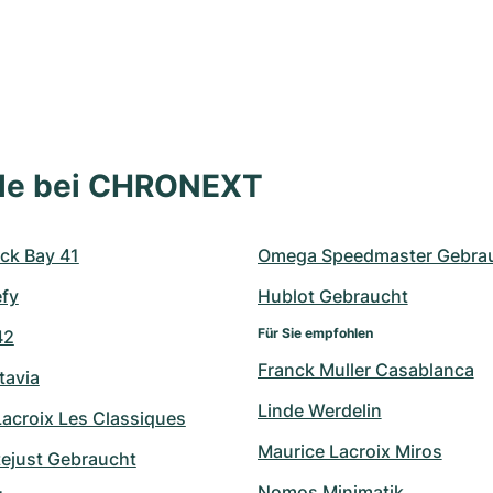
lle bei CHRONEXT
ck Bay 41
Omega Speedmaster Gebra
efy
Hublot Gebraucht
Für Sie empfohlen
42
Franck Muller Casablanca
tavia
Linde Werdelin
Lacroix Les Classiques
Maurice Lacroix Miros
tejust Gebraucht
Nomos Minimatik