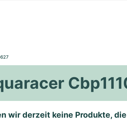
0627
quaracer Cbp11
n wir derzeit keine Produkte, di