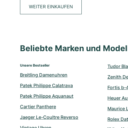
WEITER EINKAUFEN
Beliebte Marken und Mode
Unsere Bestseller
Tudor Bla
Breitling Damenuhren
Zenith D
Patek Philippe Calatrava
Fortis b-
Patek Philippe Aquanaut
Heuer Au
Cartier Panthere
Maurice 
Jaeger Le-Coultre Reverso
Rolex Da
Vintage Uhren