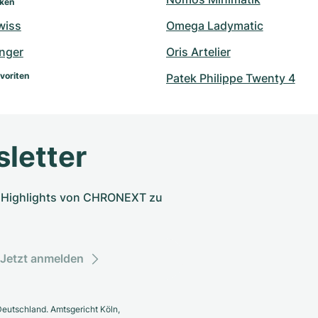
rken
wiss
Omega Ladymatic
inger
Oris Artelier
voriten
Patek Philippe Twenty 4
letter
nd Highlights von CHRONEXT zu
Jetzt anmelden
eutschland. Amtsgericht Köln,