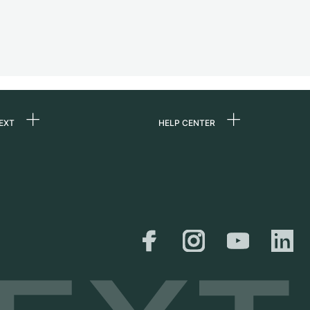
EXT
HELP CENTER
uns
FAQ
re
Service Center
e
Persönliche Abholung
zin
Versand &
Rückgaberecht
er
Größen-Leitfaden