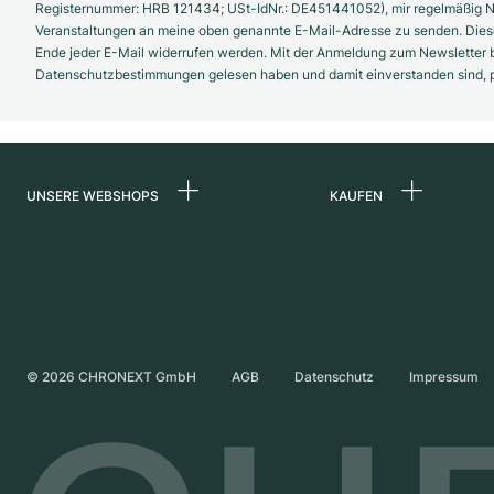
Registernummer: HRB 121434; USt-IdNr.: DE451441052), mir regelmäßig N
Veranstaltungen an meine oben genannte E-Mail-Adresse zu senden. Diese
Ende jeder E-Mail widerrufen werden. Mit der Anmeldung zum Newsletter b
Datenschutzbestimmungen gelesen haben und damit einverstanden sind, pe
UNSERE WEBSHOPS
KAUFEN
Deutschland
Alle Luxusuhren
Niederlande
Certified Pre-Owne
Österreich
Vintage-Uhren
Schweiz
Independent Brand
©
2026
CHRONEXT GmbH
AGB
Datenschutz
Impressum
Frankreich
Italien
Vereinigtes Königreich