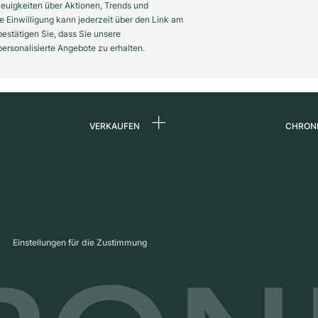
euigkeiten über Aktionen, Trends und
 Einwilligung kann jederzeit über den Link am
estätigen Sie, dass Sie unsere
rsonalisierte Angebote zu erhalten.
VERKAUFEN
CHRON
Uhr verkaufen
Über 
d
Kommission
Karrie
Direktverkauf
Press
s
Inzahlungnahme
Maga
Einstellungen für die Zustimmung
Partn