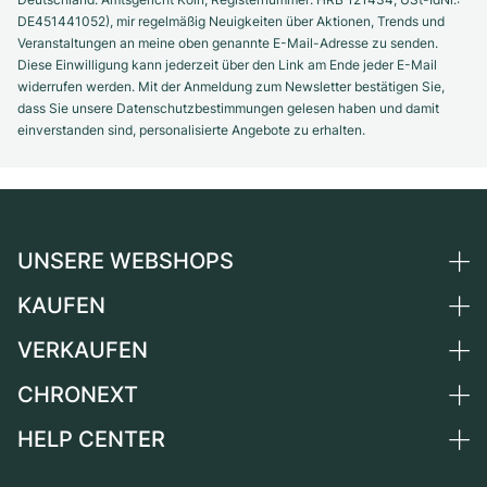
DE451441052), mir regelmäßig Neuigkeiten über Aktionen, Trends und
Veranstaltungen an meine oben genannte E-Mail-Adresse zu senden.
Diese Einwilligung kann jederzeit über den Link am Ende jeder E-Mail
widerrufen werden. Mit der Anmeldung zum Newsletter bestätigen Sie,
dass Sie unsere Datenschutzbestimmungen gelesen haben und damit
einverstanden sind, personalisierte Angebote zu erhalten.
UNSERE WEBSHOPS
KAUFEN
Deutschland
Niederlande
VERKAUFEN
Alle Luxusuhren
Österreich
Certified Pre-Owned
CHRONEXT
Uhr verkaufen
Schweiz
Vintage-Uhren
Kommission
HELP CENTER
Über uns
Frankreich
Independent Brands
Direktverkauf
Karriere
Italien
FAQ