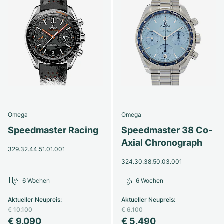
Omega
Omega
Speedmaster Racing
Speedmaster 38 Co-
Axial Chronograph
329.32.44.51.01.001
324.30.38.50.03.001
6 Wochen
6 Wochen
Aktueller Neupreis
:
Aktueller Neupreis
:
€ 10.100
€ 6.100
€ 9.090
€ 5.490