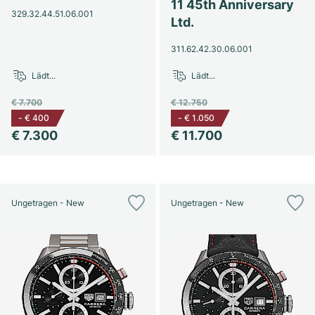
Damenuhren
Damenuhren
11 45th Anniversary
329.32.44.51.06.001
Ltd.
311.62.42.30.06.001
Lädt...
Lädt...
€ 7.700
€ 12.750
-
€ 400
-
€ 1.050
€ 7.300
€ 11.700
Ungetragen - New
Ungetragen - New