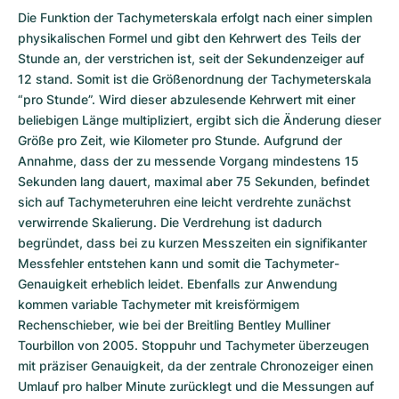
Die Funktion der Tachymeterskala erfolgt nach einer simplen
physikalischen Formel und gibt den Kehrwert des Teils der
Stunde an, der verstrichen ist, seit der Sekun­den­zeiger auf
12 stand. Somit ist die Größenordnung der Tachymeterskala
“pro Stunde”. Wird dieser abzulesende Kehrwert mit einer
beliebigen Länge multipliziert, ergibt sich die Änderung dieser
Größe pro Zeit, wie Kilometer pro Stunde. Aufgrund der
Annahme, dass der zu messende Vorgang mindestens 15
Sekunden lang dauert, maximal aber 75 Sekunden, befindet
sich auf Tachymeteruhren eine leicht verdrehte zunächst
verwirrende Skalierung. Die Verdrehung ist dadurch
begründet, dass bei zu kurzen Messzeiten ein signifikanter
Messfehler entstehen kann und somit die Tachymeter-
Genauigkeit erheblich leidet. Ebenfalls zur Anwen­dung
kommen variable Tachymeter mit kreisförmigem
Rechenschieber, wie bei der Breitling Bentley Mulliner
Tourbillon von 2005. Stoppuhr und Tachymeter überzeugen
mit präziser Genauigkeit, da der zentrale Chronozeiger einen
Umlauf pro halber Minute zurücklegt und die Messungen auf