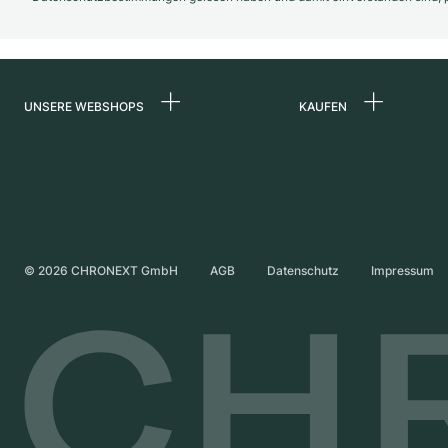
UNSERE WEBSHOPS
KAUFEN
Deutschland
Alle Luxusuhren
Niederlande
Certified Pre-Owne
Österreich
Vintage-Uhren
Schweiz
Independent Brand
©
2026
CHRONEXT GmbH
AGB
Datenschutz
Impressum
Frankreich
Italien
Vereinigtes Königreich
International