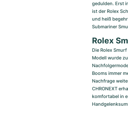
gedulden. Erst i
ist der Rolex Sc
und heiß begehrt
Submariner Smu
Rolex Sm
Die Rolex Smurf 
Modell wurde zum
Nachfolgermodel
Booms immer meh
Nachfrage weiter
CHRONEXT erhalt
komfortabel in e
Handgelenksumf