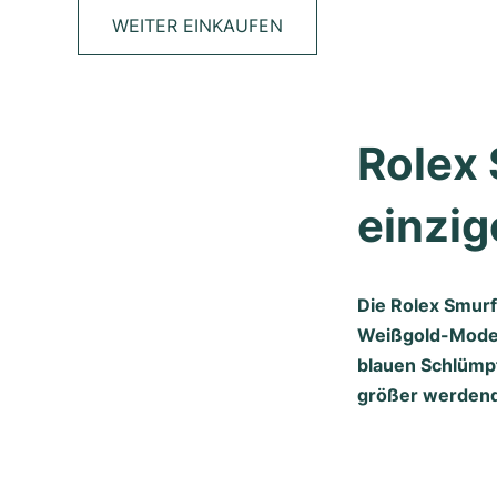
WEITER EINKAUFEN
Rolex 
einzi
Die Rolex Smurf
Weißgold-Modell
blauen Schlümpf
größer werdend