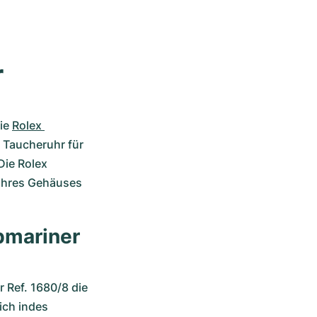
r
ie 
Rolex 
e Taucheruhr für 
ie Rolex 
ihres Gehäuses 
mariner 
 Ref. 1680/8 die 
ch indes 