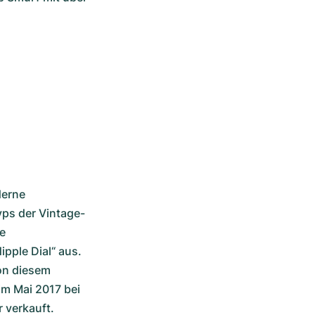
erne 
ps der Vintage-
e 
pple Dial“ aus. 
n diesem 
m Mai 2017 bei 
 verkauft.