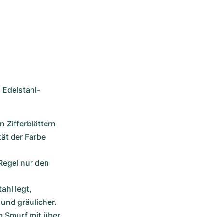
 Edelstahl-
 Zifferblättern 
tät der Farbe 
Regel nur den 
hl legt, 
und gräulicher.
 Smurf mit über 