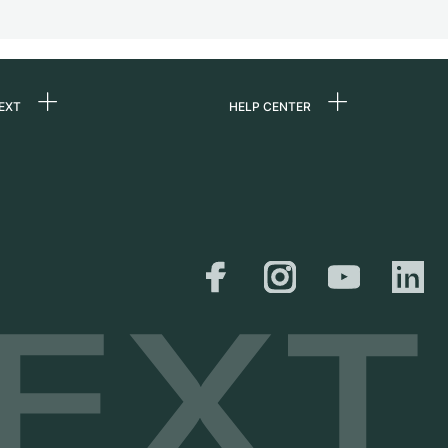
EXT
HELP CENTER
uns
FAQ
re
Service Center
e
Persönliche Abholung
zin
Versand &
Rückgaberecht
er
Größen-Leitfaden