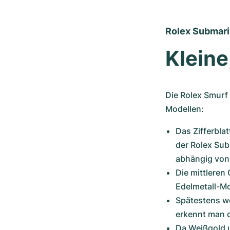
Rolex Submari
Kleine
Die Rolex Smurf 
Modellen:
Das Zifferblat
der Rolex Sub
abhängig von 
Die mittleren 
Edelmetall-Mo
Spätestens we
erkennt man d
Da Weißgold u