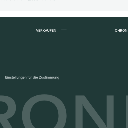
VERKAUFEN
CHRON
Uhr verkaufen
Über 
d
Kommission
Karrie
Direktverkauf
Press
s
Inzahlungnahme
Maga
Einstellungen für die Zustimmung
Partn